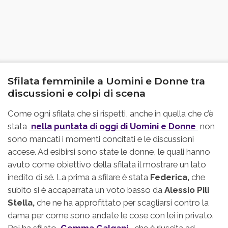
Sfilata femminile a Uomini e Donne tra
discussioni e colpi di scena
Come ogni sfilata che si rispetti, anche in quella che c’è
stata
nella puntata di oggi di
Uomini e Donne
non
sono mancati i momenti concitati e le discussioni
accese. Ad esibirsi sono state le donne, le quali hanno
avuto come obiettivo della sfilata il mostrare un lato
inedito di sé. La prima a sfilare è stata
Federica,
che
subito si è accaparrata un voto basso da
Alessio Pili
Stella,
che ne ha approfittato per scagliarsi contro la
dama per come sono andate le cose con lei in privato.
Poi ha sfilato
Gemma Galgani,
che è riuscita ad