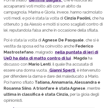
accaparrarsi voti molto alti con un abito da
campagnola. Marina e Gloria, invece, hanno racimolato
voti medi, e poi è stata la volta di
Cinzia Paolini,
che ha
ottenuto 3 da Alessio e molti si sono scagliati contro di
lei, reputandola falsa anche in occasione della sfilata.
Poi è stata la volta di
Agnese De Pasquale
, che si è
vestita da sposa ed ha coinvolto anche
Federico
Mastrostefano
, malgrado
nella puntata di ieri di
UeD ha dato di matto contro di lui
.
Magda
ha
discusso con
Mario Lenti
, il quale l’ha accusata di
essere una donna vuota.
Gianni Sperti
è intervenuto
per difendere la dama e dare del maleducato a Mario.
Poi hanno sfilato
Tatiana, Annamaria, Alessandra e
Rosanna Siino
.
A trionfare è stata Agnese
, mentre
ultima in classifica è stata Cinzia,
per la gioia degli
opinionisti.