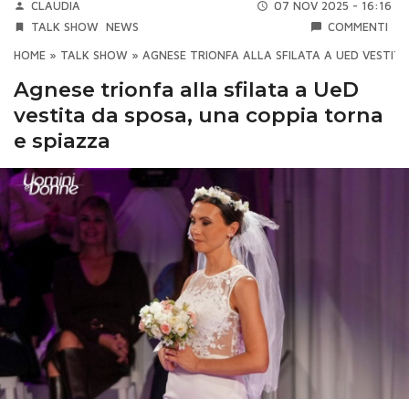
CLAUDIA
07 NOV 2025 - 16:16
TALK SHOW
NEWS
COMMENTI
HOME
»
TALK SHOW
»
AGNESE TRIONFA ALLA SFILATA A UED VESTIT
Agnese trionfa alla sfilata a UeD
vestita da sposa, una coppia torna
e spiazza