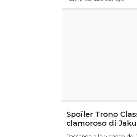
Spoiler Trono Class
clamoroso di Jak
Passando alle vicende del