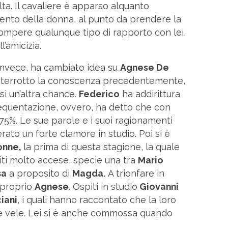
ta. Il cavaliere è apparso alquanto
ento della donna, al punto da prendere la
rompere qualunque tipo di rapporto con lei,
l’amicizia.
 invece, ha cambiato idea su
Agnese De
nterrotto la conoscenza precedentemente,
si un’altra chance.
Federico
ha addirittura
frequentazione, ovvero, ha detto che con
75%. Le sue parole e i suoi ragionamenti
to un forte clamore in studio. Poi si è
onne,
la prima di questa stagione, la quale
liti molto accese, specie una tra
Mario
sa
a proposito di
Magda.
A trionfare in
 proprio
Agnese
. Ospiti in studio
Giovanni
iani
, i quali hanno raccontato che la loro
ie vele. Lei si è anche commossa quando