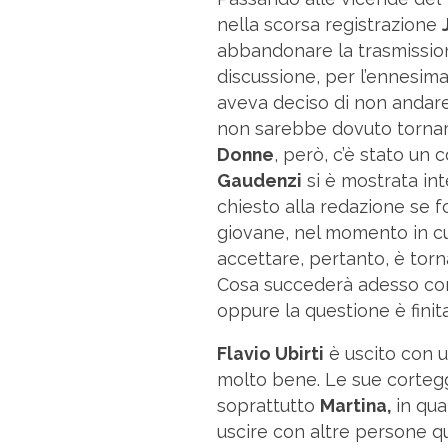
nella scorsa registrazione
abbandonare la trasmissio
discussione, per l’ennesima
aveva deciso di non andare 
non sarebbe dovuto tornare.
Donne
, però, c’è stato un
Gaudenzi
si è mostrata int
chiesto alla redazione se f
giovane, nel momento in cu
accettare, pertanto, è tor
Cosa succederà adesso c
oppure la questione è fini
Flavio Ubirti
è uscito con u
molto bene. Le sue cortegg
soprattutto
Martina,
in qua
uscire con altre persone q