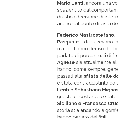
Mario Lenti,
ancora una vol
spazientito dal comportam
drastica decisione di inter
anche dal punto di vista del
Federico Mastrostefano
,
Pasquale.
I due avevano i
ma poi hanno deciso di dar
parlato di percentuali di 
Agnese
sia attualmente al 
hanno, come sempre, genera
passati alla
sfilata delle d
è stata contraddistinta da 
Lenti e Sebastiano Migno
questa circostanza è stata
Siciliano e Francesca Cruc
storia stia andando a gonf
hanno parlato dei figli.