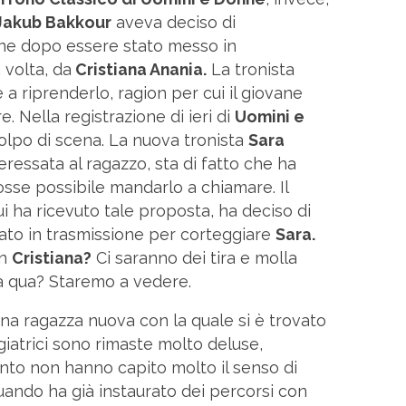
Jakub Bakkour
aveva deciso di
ne dopo essere stato messo in
 volta, da
Cristiana Anania.
La tronista
a riprenderlo, ragion per cui il giovane
 Nella registrazione di ieri di
Uomini e
 colpo di scena. La nuova tronista
Sara
eressata al ragazzo, sta di fatto che ha
osse possibile mandarlo a chiamare. Il
i ha ricevuto tale proposta, ha deciso di
nato in trasmissione per corteggiare
Sara.
on
Cristiana?
Ci saranno dei tira e molla
ta qua? Staremo a vedere.
na ragazza nuova con la quale si è trovato
iatrici sono rimaste molto deluse,
nto non hanno capito molto il senso di
uando ha già instaurato dei percorsi con