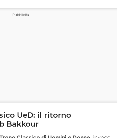
ico UeD: il ritorno
ub Bakkour
Trono Classico di Uomini e Donne
, invece,