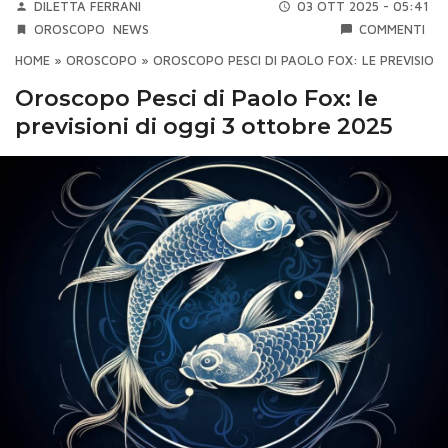
DILETTA FERRANI
03 OTT 2025 - 05:41
OROSCOPO
NEWS
COMMENTI
HOME
»
OROSCOPO
»
OROSCOPO PESCI DI PAOLO FOX: LE PREVISIONI
Oroscopo Pesci di Paolo Fox: le
previsioni di oggi 3 ottobre 2025