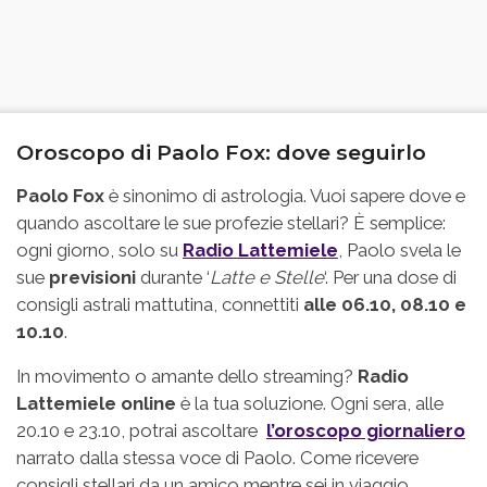
Oroscopo di Paolo Fox: dove seguirlo
Paolo Fox
è sinonimo di astrologia. Vuoi sapere dove e
quando ascoltare le sue profezie stellari? È semplice:
ogni giorno, solo su
Radio Lattemiele
, Paolo svela le
sue
previsioni
durante ‘
Latte e Stelle
‘. Per una dose di
consigli astrali mattutina, connettiti
alle 06.10, 08.10 e
10.10
.
In movimento o amante dello streaming?
Radio
Lattemiele online
è la tua soluzione. Ogni sera, alle
20.10 e 23.10, potrai ascoltare
l’oroscopo giornaliero
narrato dalla stessa voce di Paolo. Come ricevere
consigli stellari da un amico mentre sei in viaggio.