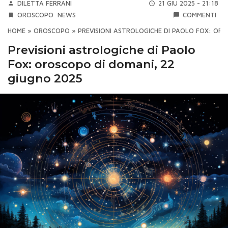
DILETTA FERRANI
21 GIU 2025 - 21:18
OROSCOPO
NEWS
COMMENTI
HOME
»
OROSCOPO
»
PREVISIONI ASTROLOGICHE DI PAOLO FOX: ORO
Previsioni astrologiche di Paolo
Fox: oroscopo di domani, 22
giugno 2025