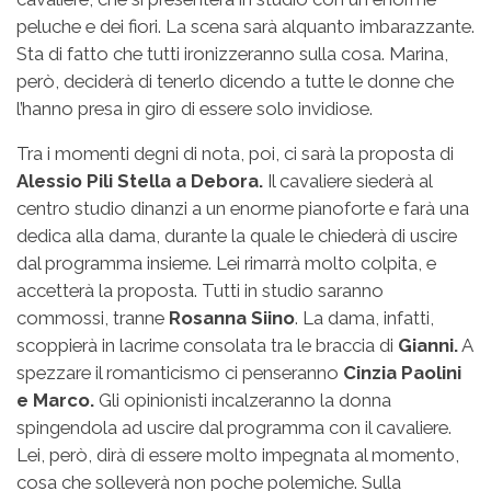
peluche e dei fiori. La scena sarà alquanto imbarazzante.
Sta di fatto che tutti ironizzeranno sulla cosa. Marina,
però, deciderà di tenerlo dicendo a tutte le donne che
l’hanno presa in giro di essere solo invidiose.
Tra i momenti degni di nota, poi, ci sarà la proposta di
Alessio Pili Stella a Debora.
Il cavaliere siederà al
centro studio dinanzi a un enorme pianoforte e farà una
dedica alla dama, durante la quale le chiederà di uscire
dal programma insieme. Lei rimarrà molto colpita, e
accetterà la proposta. Tutti in studio saranno
commossi, tranne
Rosanna Siino
. La dama, infatti,
scoppierà in lacrime consolata tra le braccia di
Gianni.
A
spezzare il romanticismo ci penseranno
Cinzia Paolini
e Marco.
Gli opinionisti incalzeranno la donna
spingendola ad uscire dal programma con il cavaliere.
Lei, però, dirà di essere molto impegnata al momento,
cosa che solleverà non poche polemiche. Sulla