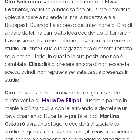
Ciro Solimeno
sarà in attesa del ritorno di
Elisa
Leonardi,
ma lei sarà indecisa fino all’ultimo. Il tronista
voleva andare a riprenderla, ma la ragazza era a
Budapest. Quando ha appreso dell’intenzione di Ciro di
andare da lei, ha cambiato idea decidendo di tornare in
trasmissione. Tra i due, dunque, ci sarà un confronto in
studio, durante il quale la ragazza dirà di essere tornata
solo per salutarlo, in quanto la sua posizione non è
cambiata.
Elisa
dirà di credere ancora di non essere la
scelta, quindi, non reputerà sensata la sua presenza in
studio.
Ciro
proverà a farle cambiare idea e, grazie anche
all’intervento di
Maria De Filippi,
riuscirà a parlare in
maniera più tranquilla con lei arrivando a decretare un
riavvicinamento. Durante le puntate, poi,
Martina
Calabrò
avrà uno sfogo, e deciderà di lasciare lo
studio. In questa circostanza, però, il tronista deciderà di
non andare a riprenderla dando maggiore attenzioni e