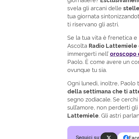
giornaliere?
Esclusivamen
svela gli arcani delle
stell
tua giornata sintonizzando
ti riservano gli astri.
Se la tua vita è frenetica e
Ascolta
Radio Lattemiele 
immergerti nell’
oroscopo 
Paolo. È come avere un con
ovunque tu sia.
Ogni lunedì, inoltre, Paolo 
della settimana che ti at
segno zodiacale. Se cerchi 
sull’amore, non perderti g
Lattemiele
. Gli astri parl
Seguici su:
Fac