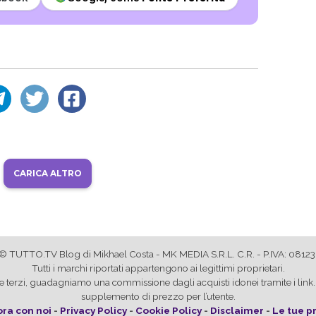
CARICA ALTRO
© TUTTO.TV Blog di Mikhael Costa - MK MEDIA S.R.L. C.R. - P.IVA: 081
Tutti i marchi riportati appartengono ai legittimi proprietari.
store terzi, guadagniamo una commissione dagli acquisti idonei tramite i l
supplemento di prezzo per l’utente.
ra con noi
-
Privacy Policy
-
Cookie Policy
-
Disclaimer
-
Le tue p