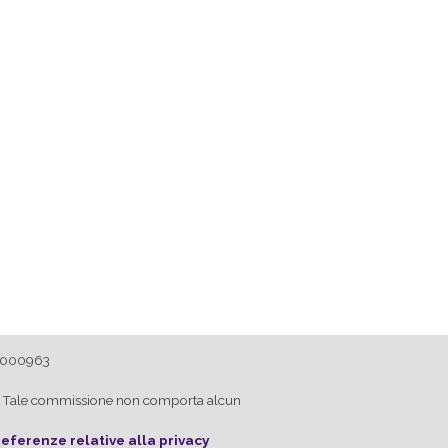
23000963
ink. Tale commissione non comporta alcun
referenze relative alla privacy