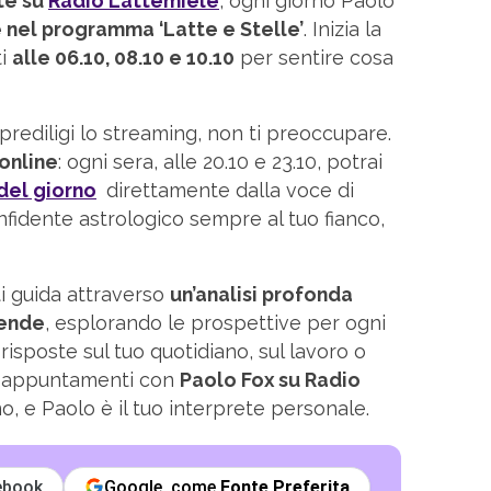
te su
Radio Lattemiele
, ogni giorno Paolo
e nel programma ‘Latte e Stelle’
. Inizia la
ti
alle 06.10, 08.10 e 10.10
per sentire cosa
 prediligi lo streaming, non ti preoccupare.
online
: ogni sera, alle 20.10 e 23.10, potrai
del giorno
direttamente dalla voce di
fidente astrologico sempre al tuo fianco,
ti guida attraverso
un’analisi profonda
tende
, esplorando le prospettive per ogni
risposte sul tuo quotidiano, sul lavoro o
li appuntamenti con
Paolo Fox su Radio
ano, e Paolo è il tuo interprete personale.
ebook
Google, come
Fonte Preferita