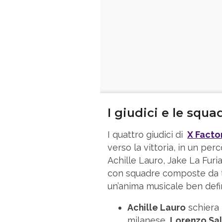
I giudici e le squa
I quattro giudici di
X Facto
verso la vittoria, in un pe
Achille Lauro, Jake La Furia
con squadre composte da tr
un’anima musicale ben defin
Achille Lauro
schiera 
milanese,
Lorenzo Sal