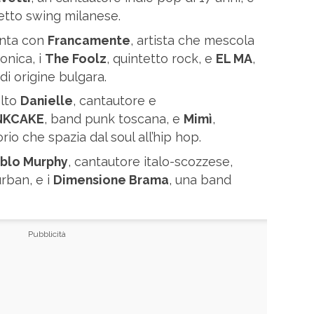
tetto swing milanese.
enta con
Francamente
, artista che mescola
onica, i
The Foolz
, quintetto rock, e
EL MA
,
i origine bulgara.
lto
Danielle
, cantautore e
NKCAKE
, band punk toscana, e
Mimì
,
io che spazia dal soul all’hip hop.
blo Murphy
, cantautore italo-scozzese,
rban, e i
Dimensione Brama
, una band