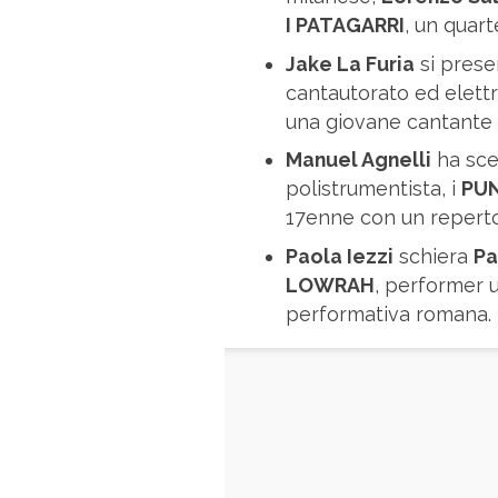
I PATAGARRI
, un quar
Jake La Furia
si pres
cantautorato ed elettr
una giovane cantante d
Manuel Agnelli
ha sce
polistrumentista, i
PU
17enne con un repertor
Paola Iezzi
schiera
Pa
LOWRAH
, performer u
performativa romana.