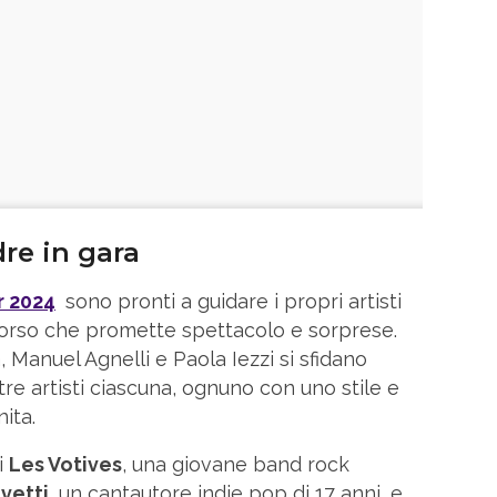
dre in gara
r 2024
sono pronti a guidare i propri artisti
rcorso che promette spettacolo e sorprese.
, Manuel Agnelli e Paola Iezzi si sfidano
e artisti ciascuna, ognuno con uno stile e
ita.
i
Les Votives
, una giovane band rock
vetti
, un cantautore indie pop di 17 anni, e