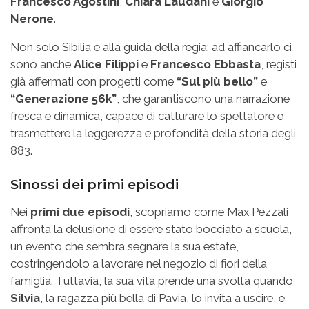
Francesco Agostini
,
Chiara Laudani
e
Giorgio
Nerone
.
Non solo Sibilia è alla guida della regia: ad affiancarlo ci
sono anche
Alice Filippi
e
Francesco Ebbasta
, registi
già affermati con progetti come
“Sul più bello”
e
“Generazione 56k”
, che garantiscono una narrazione
fresca e dinamica, capace di catturare lo spettatore e
trasmettere la leggerezza e profondità della storia degli
883.
Sinossi dei primi episodi
Nei
primi due episodi
, scopriamo come Max Pezzali
affronta la delusione di essere stato bocciato a scuola,
un evento che sembra segnare la sua estate,
costringendolo a lavorare nel negozio di fiori della
famiglia. Tuttavia, la sua vita prende una svolta quando
Silvia
, la ragazza più bella di Pavia, lo invita a uscire, e