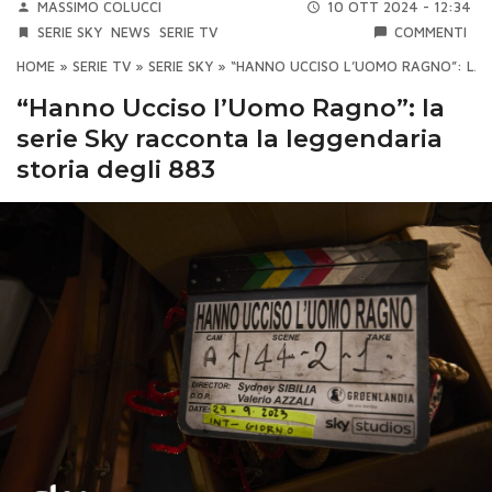
MASSIMO COLUCCI
10 OTT 2024 - 12:34
SERIE SKY
NEWS
SERIE TV
COMMENTI
HOME
»
SERIE TV
»
SERIE SKY
»
“HANNO UCCISO L’UOMO RAGNO”: LA 
“Hanno Ucciso l’Uomo Ragno”: la
serie Sky racconta la leggendaria
storia degli 883