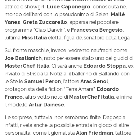
attrice e showgirl,
Luce Caponegro
, conosciuta nel
mondo dell’hard con lo pseudonimo di Selen,
Maité
Yanes
,
Greta Zuccarello
, apparsa nel popolare
programma “Ciao Darwin”, e
Francesca Bergesio
,
l’ultima
Miss Italia
eletta, figlia del senatore della Lega.
Sul fronte maschile, invece, vedremo naufraghi come
Joe Bastianich
, noto per essere stato uno dei giudici di
MasterChef Italia
. Ci sarà anche
Edoardo Stoppa
, ex
inviato di Striscia la Notizia, il ballerino di Ballando con
le Stelle
Samuel Peron
, l’attore
Aras Senol
,
protagonista della fiction “Terra Amara”,
Edoardo
Franco
, altro volto noto di
MasterChef Italia
, e infine
il modello
Artur Dainese
.
Le sorprese, tuttavia, non sembrano finite. Dagospia,
infatti, rivela anche la possibile entrata in gioco di altre
personalità, come il giornalista
Alan Friedman
, l’attore