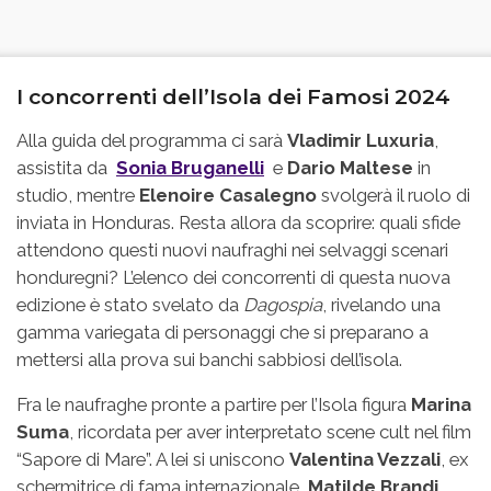
I concorrenti dell’Isola dei Famosi 2024
Alla guida del programma ci sarà
Vladimir Luxuria
,
assistita da
Sonia Bruganelli
e
Dario Maltese
in
studio, mentre
Elenoire Casalegno
svolgerà il ruolo di
inviata in Honduras. Resta allora da scoprire: quali sfide
attendono questi nuovi naufraghi nei selvaggi scenari
honduregni? L’elenco dei concorrenti di questa nuova
edizione è stato svelato da
Dagospia
, rivelando una
gamma variegata di personaggi che si preparano a
mettersi alla prova sui banchi sabbiosi dell’isola.
Fra le naufraghe pronte a partire per l’Isola figura
Marina
Suma
, ricordata per aver interpretato scene cult nel film
“Sapore di Mare”. A lei si uniscono
Valentina Vezzali
, ex
schermitrice di fama internazionale,
Matilde Brandi