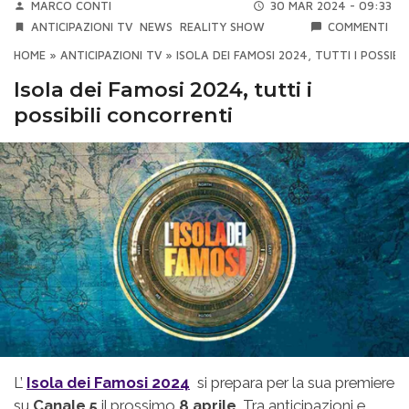
MARCO CONTI
30 MAR 2024 - 09:33
ANTICIPAZIONI TV
NEWS
REALITY SHOW
COMMENTI
HOME
»
ANTICIPAZIONI TV
»
ISOLA DEI FAMOSI 2024, TUTTI I POSSIB
Isola dei Famosi 2024, tutti i
possibili concorrenti
L’
Isola dei Famosi 2024
si prepara per la sua premiere
su
Canale 5
il prossimo
8 aprile
. Tra anticipazioni e