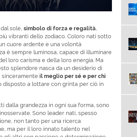
dal sole,
simbolo di forza e regalità
,
iù vibranti dello zodiaco. Coloro nati sotto
n cuore ardente e una volontà
za è sempre luminosa, capace di illuminare
del loro carisma e della loro energia. Ma
sto splendore nasca da un desiderio di
le sinceramente
il meglio per sé e per chi
 disposto a lottare con grinta per ciò in
tti dalla grandezza in ogni sua forma, sono
nosservate. Sono leader nati, spesso
zione, non tanto per una ricerca
, ma per il loro innato talento nel
e gli altri con passione e determinazione.