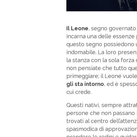
Il Leone
, segno governato 
incarna una delle essenze p
questo segno possiedono u
indomabile. La loro presen
la stanza con la sola forza 
non pensiate che tutto que
primeggiare; il Leone vuo
gli sta intorno
, ed è spesso
cui crede.
Questi nativi, sempre attra
persone che non passano i
trovati al centro dell’atten
spasmodica di approvazione
prendere le redini e guidar