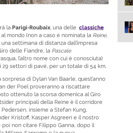
rà la
Parigi-Roubaix
, una delle
classiche
 al mondo (non a caso è nominata la
Reine
,
A una settimana di distanza dall’impresa
Giro delle Fiandre, la
Pascale
Pasqua, l’altro nome con cui è conosciuta)
 29 settori di pavé, per un totale di 54 km.
 sorpresa di Dylan Van Baarle, quest’anno
an der Poel proveranno a riscattare
posto ottenuto la scorsa domenica al Giro
sider principali della Reine è il corridore
 Pedersen, insieme a Stefan Kung,
er Kristoff, Kasper Asgreen e il nostro
 poi non citare Filippo Ganna, dopo il
la Milano-Sanremo e la nuova