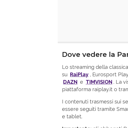
Dove vedere la Pa
Lo streaming della classic
su
RaiPlay
, Eurosport Pla
DAZN
e
TIMVISION
. La v
piattaforma raiplay.it o tra
I contenuti trasmessi sui s
essere seguiti tramite Sma
e tablet.