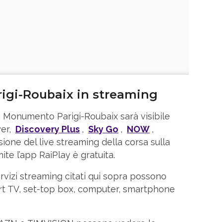
rigi-Roubaix in streaming
a Monumento Parigi-Roubaix sarà visibile
yer,
Discovery Plus
,
Sky Go
,
NOW
,
isione del live streaming della corsa sulla
mite l’app RaiPlay è gratuita.
ervizi streaming citati qui sopra possono
rt TV, set-top box, computer, smartphone