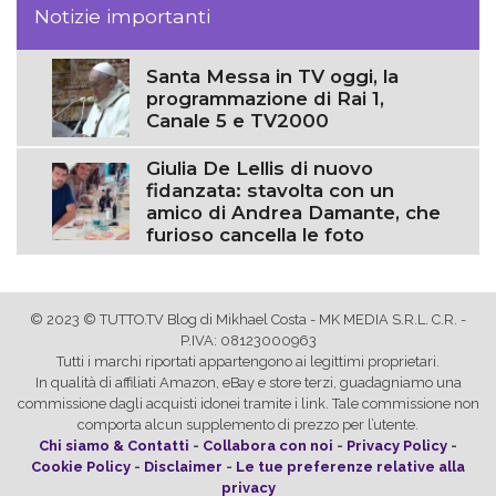
Notizie importanti
Santa Messa in TV oggi, la
programmazione di Rai 1,
Canale 5 e TV2000
Giulia De Lellis di nuovo
fidanzata: stavolta con un
amico di Andrea Damante, che
furioso cancella le foto
© 2023 © TUTTO.TV Blog di Mikhael Costa - MK MEDIA S.R.L. C.R. -
P.IVA: 08123000963
Tutti i marchi riportati appartengono ai legittimi proprietari.
In qualità di affiliati Amazon, eBay e store terzi, guadagniamo una
commissione dagli acquisti idonei tramite i link. Tale commissione non
comporta alcun supplemento di prezzo per l’utente.
Chi siamo & Contatti
-
Collabora con noi
-
Privacy Policy
-
Cookie Policy
-
Disclaimer
-
Le tue preferenze relative alla
privacy