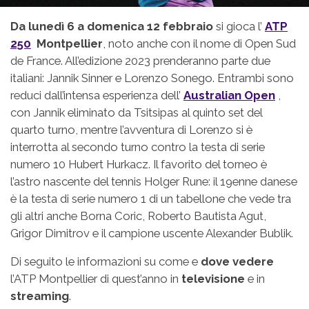
Da lunedì 6 a domenica 12 febbraio
si gioca l’
ATP
250
Montpellier
, noto anche con il nome di Open Sud
de France. All’edizione 2023 prenderanno parte due
italiani: Jannik Sinner e Lorenzo Sonego. Entrambi sono
reduci dall’intensa esperienza dell’
Australian Open
,
con Jannik eliminato da Tsitsipas al quinto set del
quarto turno, mentre l’avventura di Lorenzo si è
interrotta al secondo turno contro la testa di serie
numero 10 Hubert Hurkacz. Il favorito del torneo è
l’astro nascente del tennis Holger Rune: il 19enne danese
è la testa di serie numero 1 di un tabellone che vede tra
gli altri anche Borna Coric, Roberto Bautista Agut,
Grigor Dimitrov e il campione uscente Alexander Bublik.
Di seguito le informazioni su come e
dove vedere
l’ATP Montpellier di quest’anno in
televisione
e in
streaming
.