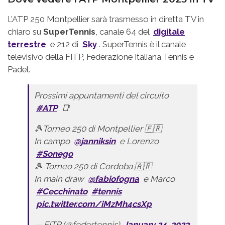
L’ATP 250 Montpellier sarà trasmesso in diretta TV in
chiaro su
SuperTennis
, canale 64 del
digitale
terrestre
e 212 di
Sky
. SuperTennis è il canale
televisivo della FITP, Federazione Italiana Tennis e
Padel.
Prossimi appuntamenti del circuito
#ATP
📑
🎾Torneo 250 di Montpellier 🇫🇷
In campo
@janniksin
e Lorenzo
#Sonego
🎾 Torneo 250 di Cordoba 🇦🇷
In main draw
@fabiofogna
e Marco
#Cecchinato
#tennis
pic.twitter.com/iMzMh4csXp
— FITP (@federtennis)
January 24, 2023