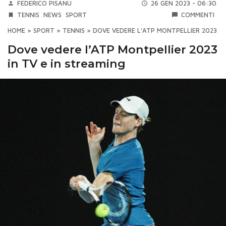
FEDERICO PISANU
26 GEN 2023 - 06:30
TENNIS
NEWS
SPORT
COMMENTI
HOME
»
SPORT
»
TENNIS
»
DOVE VEDERE L’ATP MONTPELLIER 2023 IN
Dove vedere l’ATP Montpellier 2023
in TV e in streaming