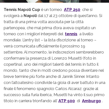
Tennis Napoli Cup
è un torneo
ATP 250
che si
svolgerà a
Napoli
dal 17 al 23 ottobre di quest’anno. Si
tratta di una prima volta assoluta per la città
partenopea, che mai prima d’ora aveva ospitato un
torneo con i migliori interpreti del
tennis
a livello
mondiale. L’entry list – la lista d’iscrizione al torneo –
verrà comunicata ufficialmente il prossimo 19
settembre. Al momento, le indiscrezioni sembrerebbero
confermare la presenza di Lorenzo Musetti (foto in
copertina), uno dei migliori talenti del tennis in tutto il
mondo, tanto che in molti credono possa diventare nel
breve termine più forte anche di Jannik Sinner. Intanto
con l’altoatesino condivide la gioia di aver battuto in una
finale il fenomeno spagnolo Carlos Alcaraz: grazie al
successo sulla furia iberica, Musetti ha vinto il suo primo
titolo in carriera trionfando all’
ATP 500
di
Amburgo
.