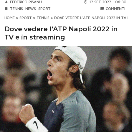
FEDERICO PISANU
12 SET 2022 - 06:30
TENNIS
NEWS
SPORT
COMMENTI
HOME
»
SPORT
»
TENNIS
»
DOVE VEDERE L’ATP NAPOLI 2022 IN TV E 
Dove vedere l’ATP Napoli 2022 in
TV e in streaming