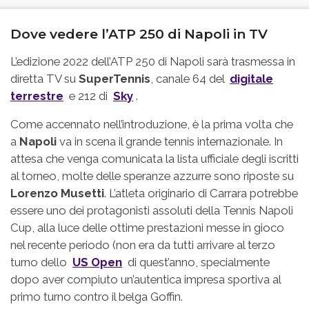
Dove vedere l’ATP 250 di Napoli in TV
L’edizione 2022 dell’ATP 250 di Napoli sarà trasmessa in
diretta TV su
SuperTennis
, canale 64 del
digitale
terrestre
e 212 di
Sky
.
Come accennato nell’introduzione, è la prima volta che
a
Napoli
va in scena il grande tennis internazionale. In
attesa che venga comunicata la lista ufficiale degli iscritti
al torneo, molte delle speranze azzurre sono riposte su
Lorenzo Musetti
. L’atleta originario di Carrara potrebbe
essere uno dei protagonisti assoluti della Tennis Napoli
Cup, alla luce delle ottime prestazioni messe in gioco
nel recente periodo (non era da tutti arrivare al terzo
turno dello
US Open
di quest’anno, specialmente
dopo aver compiuto un’autentica impresa sportiva al
primo turno contro il belga Goffin.