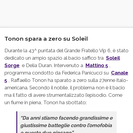
Tonon spara a zero su Soleil
Durante la 43^ puntata del Grande Fratello Vip 6, è stato
dedicato un ampio spazio al bacio saffico tra
Soleil
Sorge
e Delia Duran. Intervenuto a
Mattino 5
,
programma condotto da Federica Panicucci su
Canale
5
, Raffaello Tonon ha sparato a zero sulla 27enne italo-
americana. Secondo il nobile, il problema non è il bacio
ma il fatto di avere strumentalizzato l’episodio. Come
un fiume in piena, Tonon ha sbottato:
“Da anni stiamo facendo grandissime e
giustissime batteglie contro l’omofobia
e queste due giocano”.