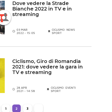
Dove vedere la Strade
Bianche 2022 in TV e in
streaming
03 MAR
CICLISMO
NEWS
2022 - 15:05
SPORT
Ciclismo, Giro di Romandia
2021: dove vedere la gara in
TV e streaming
28 APR
CICLISMO
EVENTI
2021 - 14:58
SPORT
1
2
3