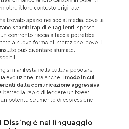
, trasformando le loro canzoni in potenti
oltre il loro contesto originale.
g ha trovato spazio nei social media, dove la
litano
scambi rapidi e taglienti
, spesso
un confronto faccia a faccia potrebbe
ato a nuove forme di interazione, dove il
 insulto può diventare sfumato,
ociali.
g si manifesta nella cultura popolare
sua evoluzione, ma anche il
modo in cui
uenzati dalla comunicazione aggressiva
.
na battaglia rap o di leggere un tweet
e un potente strumento di espressione
l Dissing è nel linguaggio