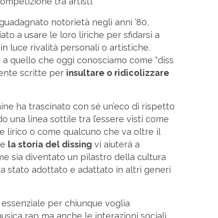
mpetizione tra artisti.
guadagnato notorietà negli anni ’80,
to a usare le loro liriche per sfidarsi a
 luce rivalità personali o artistiche.
a a quello che oggi conosciamo come “diss
ente scritte per
insultare o ridicolizzare
mine ha trascinato con sé un’eco di rispetto
 una linea sottile tra l’essere visti come
 lirico o come qualcuno che va oltre il
re
la storia del dissing
vi aiuterà a
sia diventato un pilastro della cultura
 stato adottato e adattato in altri generi
 essenziale per chiunque voglia
sica rap ma anche le interazioni sociali