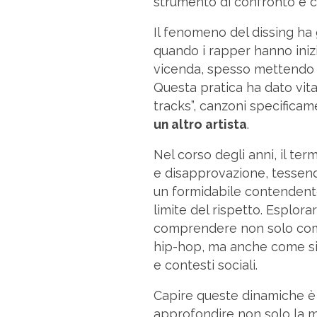
strumento di confronto e co
Il fenomeno del dissing ha 
quando i rapper hanno inizia
vicenda, spesso mettendo in
Questa pratica ha dato vit
tracks”, canzoni specificam
un altro artista
.
Nel corso degli anni, il ter
e disapprovazione, tessendo
un formidabile contendente
limite del rispetto. Esplora
comprendere non solo come 
hip-hop, ma anche come sia
e contesti sociali.
Capire queste dinamiche è
approfondire non solo la mu