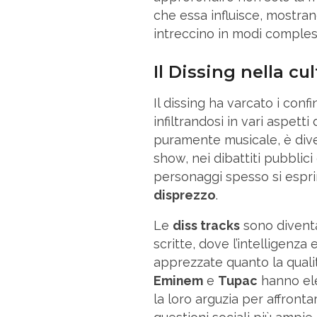
che essa influisce, mostran
intreccino in modi compless
Il Dissing nella c
Il dissing ha varcato i confi
infiltrandosi in vari aspet
puramente musicale, è dive
show, nei dibattiti pubblici 
personaggi spesso si espr
disprezzo
.
Le
diss tracks
sono diventa
scritte, dove l’intelligenza 
apprezzate quanto la quali
Eminem
e
Tupac
hanno elev
la loro arguzia per affron