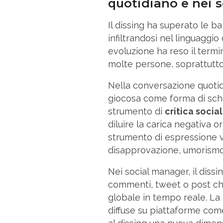
quotidiano e nei s
Il dissing ha superato le ba
infiltrandosi nel linguaggio
evoluzione ha reso il termi
molte persone, soprattutto 
Nella conversazione quotid
giocosa come forma di scher
strumento di
critica social
diluire la carica negativa o
strumento di espressione v
disapprovazione, umorismo
Nei social manager, il diss
commenti, tweet o post c
globale in tempo reale. La 
diffuse su piattaforme com