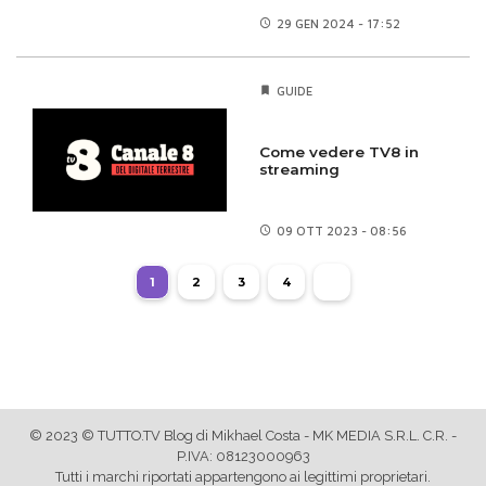
29 GEN
2024 - 17:52
GUIDE
Come vedere TV8 in
streaming
09 OTT
2023 - 08:56
1
2
3
4
© 2023 © TUTTO.TV Blog di Mikhael Costa - MK MEDIA S.R.L. C.R. -
P.IVA: 08123000963
Tutti i marchi riportati appartengono ai legittimi proprietari.