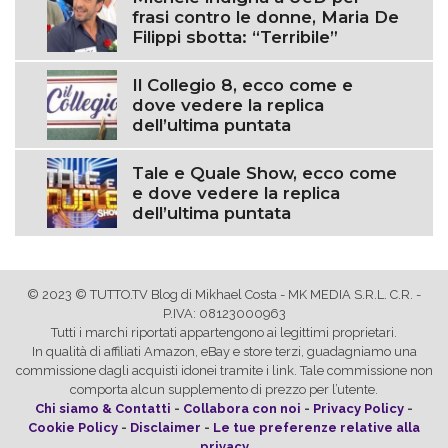
frasi contro le donne, Maria De
Filippi sbotta: “Terribile”
Il Collegio 8, ecco come e
dove vedere la replica
dell’ultima puntata
Tale e Quale Show, ecco come
e dove vedere la replica
dell’ultima puntata
© 2023 © TUTTO.TV Blog di Mikhael Costa - MK MEDIA S.R.L. C.R. -
P.IVA: 08123000963
Tutti i marchi riportati appartengono ai legittimi proprietari.
In qualità di affiliati Amazon, eBay e store terzi, guadagniamo una
commissione dagli acquisti idonei tramite i link. Tale commissione non
comporta alcun supplemento di prezzo per l’utente.
Chi siamo & Contatti
-
Collabora con noi
-
Privacy Policy
-
Cookie Policy
-
Disclaimer
-
Le tue preferenze relative alla
privacy