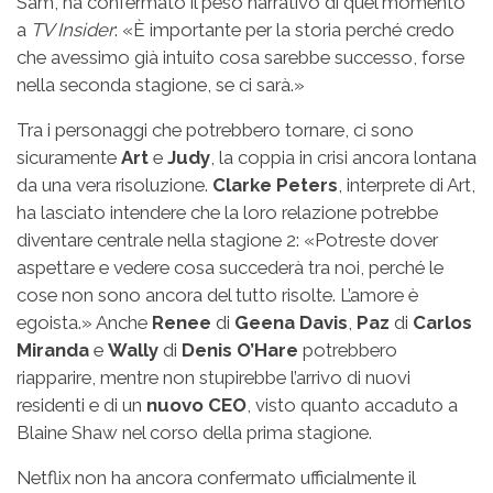
Sam, ha confermato il peso narrativo di quel momento
a
TV Insider
: «È importante per la storia perché credo
che avessimo già intuito cosa sarebbe successo, forse
nella seconda stagione, se ci sarà.»
Tra i personaggi che potrebbero tornare, ci sono
sicuramente
Art
e
Judy
, la coppia in crisi ancora lontana
da una vera risoluzione.
Clarke Peters
, interprete di Art,
ha lasciato intendere che la loro relazione potrebbe
diventare centrale nella stagione 2: «Potreste dover
aspettare e vedere cosa succederà tra noi, perché le
cose non sono ancora del tutto risolte. L’amore è
egoista.» Anche
Renee
di
Geena Davis
,
Paz
di
Carlos
Miranda
e
Wally
di
Denis O’Hare
potrebbero
riapparire, mentre non stupirebbe l’arrivo di nuovi
residenti e di un
nuovo CEO
, visto quanto accaduto a
Blaine Shaw nel corso della prima stagione.
Netflix non ha ancora confermato ufficialmente il