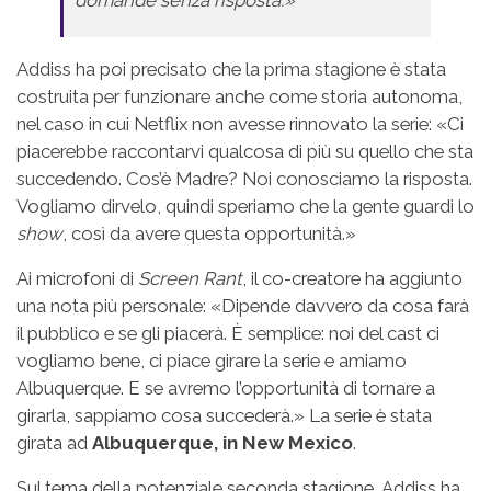
Addiss ha poi precisato che la prima stagione è stata
costruita per funzionare anche come storia autonoma,
nel caso in cui Netflix non avesse rinnovato la serie: «Ci
piacerebbe raccontarvi qualcosa di più su quello che sta
succedendo. Cos’è Madre? Noi conosciamo la risposta.
Vogliamo dirvelo, quindi speriamo che la gente guardi lo
show
, così da avere questa opportunità.»
Ai microfoni di
Screen Rant
, il co-creatore ha aggiunto
una nota più personale: «Dipende davvero da cosa farà
il pubblico e se gli piacerà. È semplice: noi del cast ci
vogliamo bene, ci piace girare la serie e amiamo
Albuquerque. E se avremo l’opportunità di tornare a
girarla, sappiamo cosa succederà.» La serie è stata
girata ad
Albuquerque, in New Mexico
.
Sul tema della potenziale seconda stagione, Addiss ha