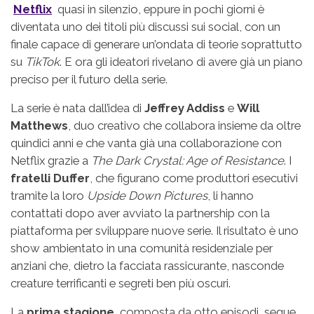
Netflix
quasi in silenzio, eppure in pochi giorni è
diventata uno dei titoli più discussi sui social, con un
finale capace di generare un’ondata di teorie soprattutto
su
TikTok
. E ora gli ideatori rivelano di avere già un piano
preciso per il futuro della serie.
La serie è nata dall’idea di
Jeffrey Addiss
e
Will
Matthews
, duo creativo che collabora insieme da oltre
quindici anni e che vanta già una collaborazione con
Netflix grazie a
The Dark Crystal: Age of Resistance
. I
fratelli Duffer
, che figurano come produttori esecutivi
tramite la loro
Upside Down Pictures
, li hanno
contattati dopo aver avviato la partnership con la
piattaforma per sviluppare nuove serie. Il risultato è uno
show ambientato in una comunità residenziale per
anziani che, dietro la facciata rassicurante, nasconde
creature terrificanti e segreti ben più oscuri.
La
prima stagione
, composta da otto episodi, segue