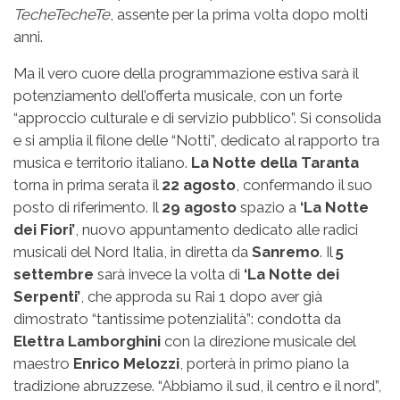
TecheTecheTe
, assente per la prima volta dopo molti
anni.
Ma il vero cuore della programmazione estiva sarà il
potenziamento dell’offerta musicale, con un forte
“approccio culturale e di servizio pubblico”. Si consolida
e si amplia il filone delle “Notti”, dedicato al rapporto tra
musica e territorio italiano.
La Notte della Taranta
torna in prima serata il
22 agosto
, confermando il suo
posto di riferimento. Il
29 agosto
spazio a
‘La Notte
dei Fiori’
, nuovo appuntamento dedicato alle radici
musicali del Nord Italia, in diretta da
Sanremo
. Il
5
settembre
sarà invece la volta di
‘La Notte dei
Serpenti’
, che approda su Rai 1 dopo aver già
dimostrato “tantissime potenzialità”: condotta da
Elettra Lamborghini
con la direzione musicale del
maestro
Enrico Melozzi
, porterà in primo piano la
tradizione abruzzese. “Abbiamo il sud, il centro e il nord”,