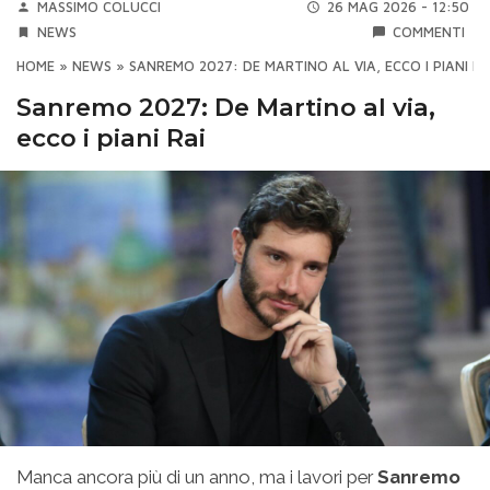
MASSIMO COLUCCI
26 MAG 2026 - 12:50
NEWS
COMMENTI
HOME
»
NEWS
»
SANREMO 2027: DE MARTINO AL VIA, ECCO I PIANI RA
Sanremo 2027: De Martino al via,
ecco i piani Rai
Manca ancora più di un anno, ma i lavori per
Sanremo