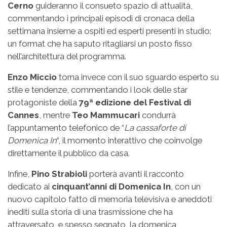
Cerno
guideranno il consueto spazio di attualità,
commentando i principali episodi di cronaca della
settimana insieme a ospiti ed esperti presenti in studio:
un format che ha saputo ritagliarsi un posto fisso
nell’architettura del programma.
Enzo Miccio
torna invece con il suo sguardo esperto su
stile e tendenze, commentando i look delle star
protagoniste della
79ª edizione del Festival di
Cannes
, mentre
Teo Mammucari
condurrà
l’appuntamento telefonico de “
La cassaforte di
Domenica In
“, il momento interattivo che coinvolge
direttamente il pubblico da casa.
Infine,
Pino Strabioli
porterà avanti il racconto
dedicato ai
cinquant’anni di Domenica In
, con un
nuovo capitolo fatto di memoria televisiva e aneddoti
inediti sulla storia di una trasmissione che ha
attraversato, e spesso segnato, la domenica