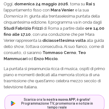
Oggi,
domenica 24 maggio 2026
, torna su
Rai 1
l’appuntamento fisso con
Mara Venier
e la sua
Domenica In
, giunta alla trentaseiesima puntata della
cinquantesima edizione. Il programma va in onda dagli
Studi Fabrizio Frizzi
di Roma a partire dalle
ore 14.00
fino alle 17.10
, con una conduzione che per Mara
Venier rappresenta la
diciassettesima volta
alla guida
dello show, l’ottava consecutiva. Al suo fianco, come di
consueto, ci saranno
Tommaso Cerno
,
Teo
Mammucari
ed
Enzo Miccio
.
La puntata si preannuncia ricca di musica, ospiti di primo
piano e momenti dedicati alla memoria storica di una
trasmissione che quest’anno celebra mezzo secolo di
televisione italiana.
Scarica ora la
nostra nuova APP
, è
gratis
!
Programmazione TV, promemoria e notizie in
tempo reale