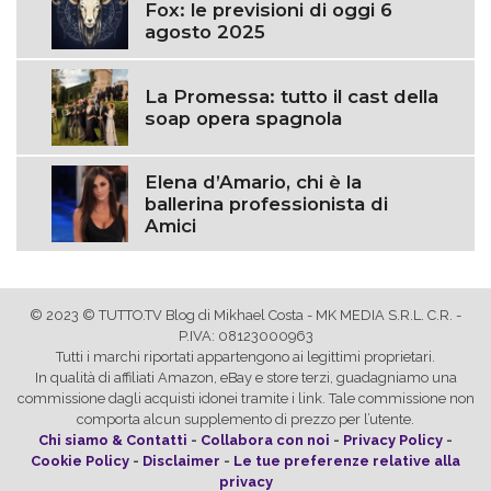
Fox: le previsioni di oggi 6
agosto 2025
La Promessa: tutto il cast della
soap opera spagnola
Elena d’Amario, chi è la
ballerina professionista di
Amici
© 2023 © TUTTO.TV Blog di Mikhael Costa - MK MEDIA S.R.L. C.R. -
P.IVA: 08123000963
Tutti i marchi riportati appartengono ai legittimi proprietari.
In qualità di affiliati Amazon, eBay e store terzi, guadagniamo una
commissione dagli acquisti idonei tramite i link. Tale commissione non
comporta alcun supplemento di prezzo per l’utente.
Chi siamo & Contatti
-
Collabora con noi
-
Privacy Policy
-
Cookie Policy
-
Disclaimer
-
Le tue preferenze relative alla
privacy