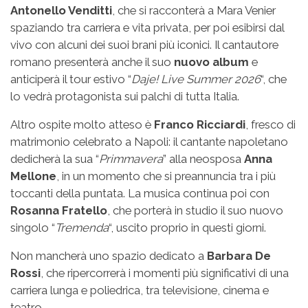
Antonello Venditti
, che si racconterà a Mara Venier
spaziando tra carriera e vita privata, per poi esibirsi dal
vivo con alcuni dei suoi brani più iconici. Il cantautore
romano presenterà anche il suo
nuovo album
e
anticiperà il tour estivo “
Daje! Live Summer 2026
“, che
lo vedrà protagonista sui palchi di tutta Italia.
Altro ospite molto atteso è
Franco Ricciardi
, fresco di
matrimonio celebrato a Napoli: il cantante napoletano
dedicherà la sua “
Primmavera
” alla neosposa
Anna
Mellone
, in un momento che si preannuncia tra i più
toccanti della puntata. La musica continua poi con
Rosanna Fratello
, che porterà in studio il suo nuovo
singolo “
Tremenda
“, uscito proprio in questi giorni.
Non mancherà uno spazio dedicato a
Barbara De
Rossi
, che ripercorrerà i momenti più significativi di una
carriera lunga e poliedrica, tra televisione, cinema e
teatro.