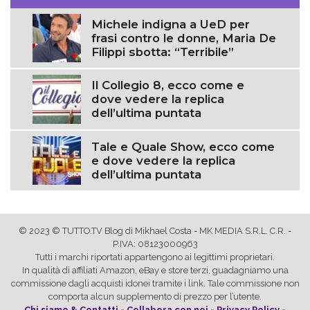
Michele indigna a UeD per
frasi contro le donne, Maria De
Filippi sbotta: “Terribile”
Il Collegio 8, ecco come e
dove vedere la replica
dell’ultima puntata
Tale e Quale Show, ecco come
e dove vedere la replica
dell’ultima puntata
© 2023 © TUTTO.TV Blog di Mikhael Costa - MK MEDIA S.R.L. C.R. -
P.IVA: 08123000963
Tutti i marchi riportati appartengono ai legittimi proprietari.
In qualità di affiliati Amazon, eBay e store terzi, guadagniamo una
commissione dagli acquisti idonei tramite i link. Tale commissione non
comporta alcun supplemento di prezzo per l’utente.
Chi siamo & Contatti
-
Collabora con noi
-
Privacy Policy
-