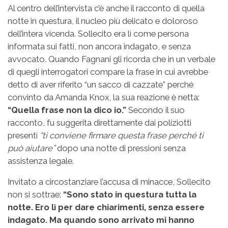
Al centro dell’intervista c’è anche il racconto di quella
notte in questura, il nucleo più delicato e doloroso
dell’intera vicenda. Sollecito era lì come persona
informata sui fatti, non ancora indagato, e senza
avvocato. Quando Fagnani gli ricorda che in un verbale
di quegli interrogatori compare la frase in cui avrebbe
detto di aver riferito “un sacco di cazzate” perché
convinto da Amanda Knox, la sua reazione è netta:
“Quella frase non la dico io.”
Secondo il suo
racconto, fu suggerita direttamente dai poliziotti
presenti
“ti conviene firmare questa frase perché ti
può aiutare”
dopo una notte di pressioni senza
assistenza legale.
Invitato a circostanziare l’accusa di minacce, Sollecito
non si sottrae:
“Sono stato in questura tutta la
notte. Ero lì per dare chiarimenti, senza essere
indagato. Ma quando sono arrivato mi hanno