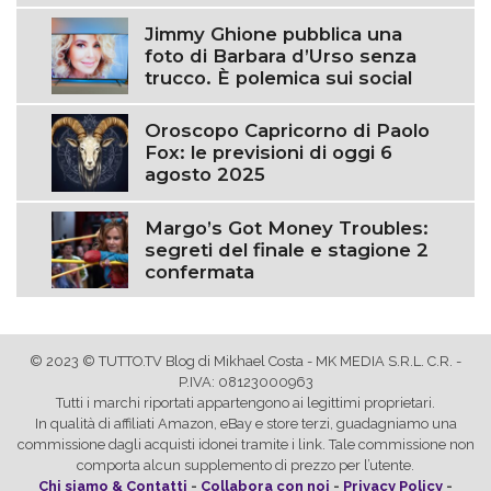
Jimmy Ghione pubblica una
foto di Barbara d’Urso senza
trucco. È polemica sui social
Oroscopo Capricorno di Paolo
Fox: le previsioni di oggi 6
agosto 2025
Margo’s Got Money Troubles:
segreti del finale e stagione 2
confermata
© 2023 © TUTTO.TV Blog di Mikhael Costa - MK MEDIA S.R.L. C.R. -
P.IVA: 08123000963
Tutti i marchi riportati appartengono ai legittimi proprietari.
In qualità di affiliati Amazon, eBay e store terzi, guadagniamo una
commissione dagli acquisti idonei tramite i link. Tale commissione non
comporta alcun supplemento di prezzo per l’utente.
Chi siamo & Contatti
-
Collabora con noi
-
Privacy Policy
-