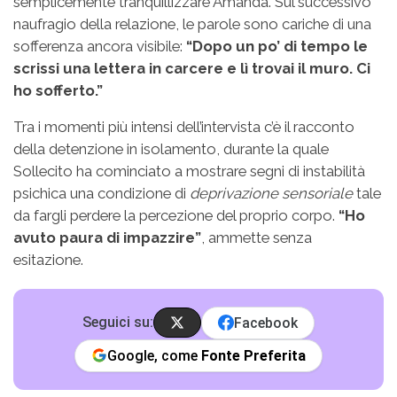
semplicemente tranquillizzare Amanda. Sul successivo
naufragio della relazione, le parole sono cariche di una
sofferenza ancora visibile:
“Dopo un po’ di tempo le
scrissi una lettera in carcere e lì trovai il muro. Ci
ho sofferto.”
Tra i momenti più intensi dell’intervista c’è il racconto
della detenzione in isolamento, durante la quale
Sollecito ha cominciato a mostrare segni di instabilità
psichica una condizione di
deprivazione sensoriale
tale
da fargli perdere la percezione del proprio corpo.
“Ho
avuto paura di impazzire”
, ammette senza
esitazione.
Seguici su:
Facebook
Google, come
Fonte Preferita