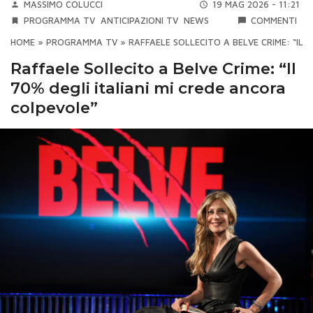
MASSIMO COLUCCI
19 MAG 2026 - 11:21
PROGRAMMA TV
ANTICIPAZIONI TV
NEWS
COMMENTI
HOME
»
PROGRAMMA TV
»
RAFFAELE SOLLECITO A BELVE CRIME: “IL 
Raffaele Sollecito a Belve Crime: “Il
70% degli italiani mi crede ancora
colpevole”