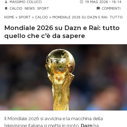
MASSIMO COLUCCI
19 MAG 2026 - 16:14
CALCIO
NEWS
SPORT
COMMENTI
HOME
»
SPORT
»
CALCIO
»
MONDIALE 2026 SU DAZN E RAI: TUTTO Q
Mondiale 2026 su Dazn e Rai: tutto
quello che c’è da sapere
Il Mondiale 2026 si avvicina e la macchina della
televisione italiana si mette in moto.
Dazn
ha