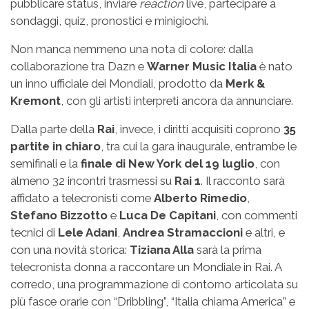
pubblicare status, inviare
reaction
live, partecipare a
sondaggi, quiz, pronostici e minigiochi.
Non manca nemmeno una nota di colore: dalla
collaborazione tra Dazn e
Warner Music Italia
è nato
un inno ufficiale dei Mondiali, prodotto da
Merk &
Kremont
, con gli artisti interpreti ancora da annunciare.
Dalla parte della
Rai
, invece, i diritti acquisiti coprono
35
partite in chiaro
, tra cui la gara inaugurale, entrambe le
semifinali e la
finale di New York del 19 luglio
, con
almeno 32 incontri trasmessi su
Rai 1
. Il racconto sarà
affidato a telecronisti come
Alberto Rimedio
,
Stefano Bizzotto
e
Luca De Capitani
, con commenti
tecnici di
Lele Adani
,
Andrea Stramaccioni
e altri, e
con una novità storica:
Tiziana Alla
sarà la prima
telecronista donna a raccontare un Mondiale in Rai. A
corredo, una programmazione di contorno articolata su
più fasce orarie con “Dribbling”, “Italia chiama America” e