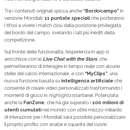
Tra i contenuti originali spicca anche
“Bordocampo”
in
versione Mondiali:
11 puntate speciali
che porteranno
i tifosi a vivere i match clou dalla posizione privilegiata
del bordo del campo, svelando i lati più inediti della
competizione.
Sul fronte delle funzionalità, l’esperienza in app si
arricchisce con le
Live Chat with the Stars
, che
permetteranno di interagire in tempo reale con alcune
stelle del calcio internazionale, e con
“MyClips”
, una
nuova funzione basata su
intelligenza artificiale
che
consente di creare video personalizzati trasformando i
momenti di gioco in
highlights
istantanei. Potenziata
anche la
FanZone
, che ha già superato i
100 milioni di
utenti cumulati
nel mondo con oltre mezzo miliardo
di interazioni: per i Mondiali sarà possibile personalizzare
il proprio profilo con avatar e squadra del cuore,