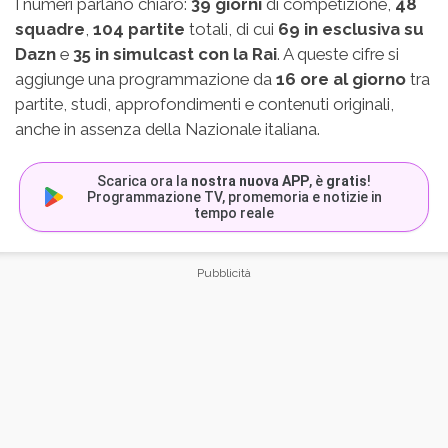
I numeri parlano chiaro:
39 giorni
di competizione,
48
squadre
,
104 partite
totali, di cui
69 in esclusiva su
Dazn
e
35 in simulcast con la Rai
. A queste cifre si
aggiunge una programmazione da
16 ore al giorno
tra
partite, studi, approfondimenti e contenuti originali,
anche in assenza della Nazionale italiana.
Scarica ora la
nostra nuova APP
, è
gratis
!
Programmazione TV, promemoria e notizie in
tempo reale