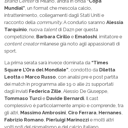
Brand Center
di Milano, andrà in onda
“Copa
Mundial”
, un format che mescola calcio,
intrattenimento, collegamenti dagli Stati Uniti e
racconto della
community
. A condurlo saranno
Alessia
Tarquinio
, nuova
talent
di Dazn per questa
competizione,
Barbara Cirillo
e
Ematoshi
, imitatore e
content creator
milanese già noto agli appassionati di
sport.
La prima serata sarà invece dominata da
“Times
Square L’Ora del Mondiale”
, condotto da
Diletta
Leotta
e
Marco Russo
, con analisi pre e post partita
dei match in programma alle 19 o alle 21 supportati
dagli inviati
Federica Zille
, Alessio De Giuseppe,
Tommaso Turci
e
Davide Bernardi
. Il cast
complessivo è particolarmente ampio e comprende, tra
gli altri,
Massimo Ambrosini
,
Ciro Ferrara
,
Hernanes
,
Fabrizio Romano
,
Pierluigi Marinozzi
e molti altri
volti noti del giornalismo e del calcio italiano.