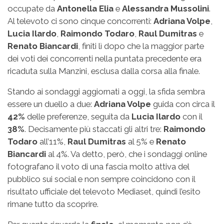
occupate da
Antonella Elia
e
Alessandra Mussolini
.
Al televoto ci sono cinque concorrenti:
Adriana Volpe
,
Lucia Ilardo
,
Raimondo Todaro
,
Raul Dumitras
e
Renato Biancardi
, finiti lì dopo che la maggior parte
dei voti dei concorrenti nella puntata precedente era
ricaduta sulla Manzini, esclusa dalla corsa alla finale.
Stando ai sondaggi aggiornati a oggi, la sfida sembra
essere un duello a due:
Adriana Volpe
guida con circa il
42%
delle preferenze, seguita da
Lucia Ilardo
con il
38%
. Decisamente più staccati gli altri tre:
Raimondo
Todaro
all’11%,
Raul Dumitras
al 5% e
Renato
Biancardi
al 4%. Va detto, però, che i sondaggi online
fotografano il voto di una fascia molto attiva del
pubblico sui social e non sempre coincidono con il
risultato ufficiale del televoto Mediaset, quindi l’esito
rimane tutto da scoprire.