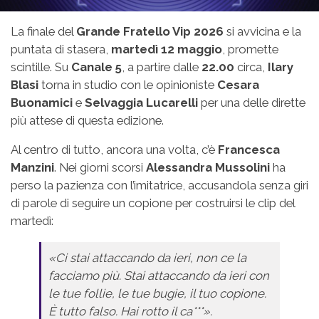
La finale del
Grande Fratello Vip 2026
si avvicina e la
puntata di stasera,
martedì 12 maggio
, promette
scintille. Su
Canale 5
, a partire dalle
22.00
circa,
Ilary
Blasi
torna in studio con le opinioniste
Cesara
Buonamici
e
Selvaggia Lucarelli
per una delle dirette
più attese di questa edizione.
Al centro di tutto, ancora una volta, c’è
Francesca
Manzini
. Nei giorni scorsi
Alessandra Mussolini
ha
perso la pazienza con l’imitatrice, accusandola senza giri
di parole di seguire un copione per costruirsi le clip del
martedì:
«Ci stai attaccando da ieri, non ce la
facciamo più. Stai attaccando da ieri con
le tue follie, le tue bugie, il tuo copione.
È tutto falso. Hai rotto il ca***».