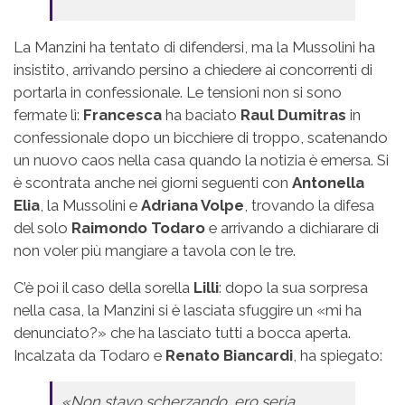
La Manzini ha tentato di difendersi, ma la Mussolini ha
insistito, arrivando persino a chiedere ai concorrenti di
portarla in confessionale. Le tensioni non si sono
fermate lì:
Francesca
ha baciato
Raul Dumitras
in
confessionale dopo un bicchiere di troppo, scatenando
un nuovo caos nella casa quando la notizia è emersa. Si
è scontrata anche nei giorni seguenti con
Antonella
Elia
, la Mussolini e
Adriana Volpe
, trovando la difesa
del solo
Raimondo Todaro
e arrivando a dichiarare di
non voler più mangiare a tavola con le tre.
C’è poi il caso della sorella
Lilli
: dopo la sua sorpresa
nella casa, la Manzini si è lasciata sfuggire un «mi ha
denunciato?» che ha lasciato tutti a bocca aperta.
Incalzata da Todaro e
Renato Biancardi
, ha spiegato:
«Non stavo scherzando, ero seria,