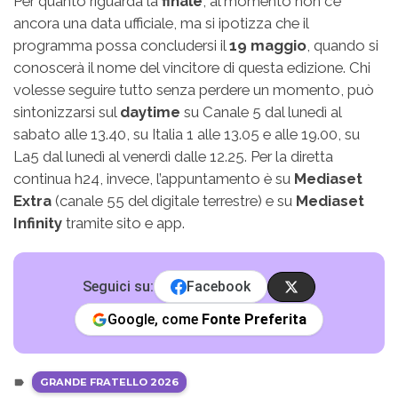
Per quanto riguarda la
finale
, al momento non c’è
ancora una data ufficiale, ma si ipotizza che il
programma possa concludersi il
19 maggio
, quando si
conoscerà il nome del vincitore di questa edizione. Chi
volesse seguire tutto senza perdere un momento, può
sintonizzarsi sul
daytime
su Canale 5 dal lunedì al
sabato alle 13.40, su Italia 1 alle 13.05 e alle 19.00, su
La5 dal lunedì al venerdì dalle 12.25. Per la diretta
continua h24, invece, l’appuntamento è su
Mediaset
Extra
(canale 55 del digitale terrestre) e su
Mediaset
Infinity
tramite sito e app.
Seguici su:
Facebook
Google, come
Fonte Preferita
GRANDE FRATELLO 2026