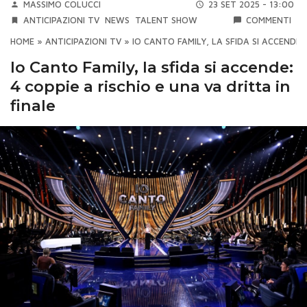
MASSIMO COLUCCI
23 SET 2025 - 13:00
ANTICIPAZIONI TV
NEWS
TALENT SHOW
COMMENTI
HOME
»
ANTICIPAZIONI TV
»
IO CANTO FAMILY, LA SFIDA SI ACCENDE: 
Io Canto Family, la sfida si accende:
4 coppie a rischio e una va dritta in
finale