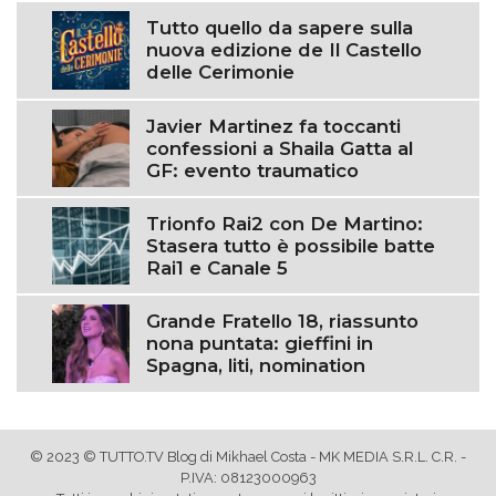
Tutto quello da sapere sulla
nuova edizione de Il Castello
delle Cerimonie
Javier Martinez fa toccanti
confessioni a Shaila Gatta al
GF: evento traumatico
Trionfo Rai2 con De Martino:
Stasera tutto è possibile batte
Rai1 e Canale 5
Grande Fratello 18, riassunto
nona puntata: gieffini in
Spagna, liti, nomination
© 2023 © TUTTO.TV Blog di Mikhael Costa - MK MEDIA S.R.L. C.R. -
P.IVA: 08123000963