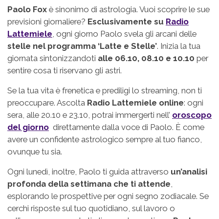
Paolo Fox
è sinonimo di astrologia. Vuoi scoprire le sue
previsioni giornaliere?
Esclusivamente su
Radio
Lattemiele
, ogni giorno Paolo svela gli arcani delle
stelle nel programma ‘Latte e Stelle’
. Inizia la tua
giornata sintonizzandoti
alle 06.10, 08.10 e 10.10
per
sentire cosa ti riservano gli astri.
Se la tua vita è frenetica e prediligi lo streaming, non ti
preoccupare. Ascolta
Radio Lattemiele online
: ogni
sera, alle 20.10 e 23.10, potrai immergerti nell’
oroscopo
del giorno
direttamente dalla voce di Paolo. È come
avere un confidente astrologico sempre al tuo fianco,
ovunque tu sia.
Ogni lunedì, inoltre, Paolo ti guida attraverso
un’analisi
profonda della settimana che ti attende
,
esplorando le prospettive per ogni segno zodiacale. Se
cerchi risposte sul tuo quotidiano, sul lavoro o