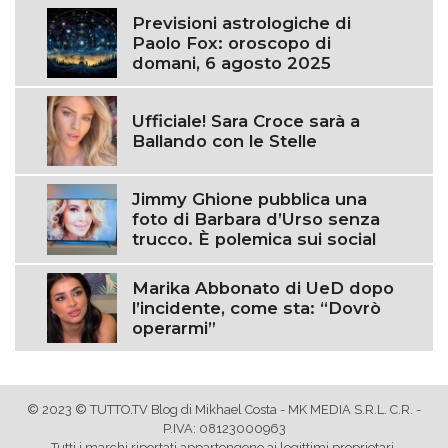
Previsioni astrologiche di
Paolo Fox: oroscopo di
domani, 6 agosto 2025
Ufficiale! Sara Croce sarà a
Ballando con le Stelle
Jimmy Ghione pubblica una
foto di Barbara d’Urso senza
trucco. È polemica sui social
Marika Abbonato di UeD dopo
l’incidente, come sta: “Dovrò
operarmi”
© 2023 © TUTTO.TV Blog di Mikhael Costa - MK MEDIA S.R.L. C.R. -
P.IVA: 08123000963
Tutti i marchi riportati appartengono ai legittimi proprietari.