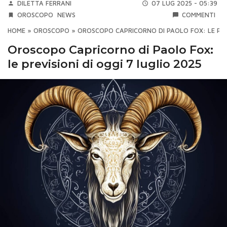
DILETTA FERRANI
07 LUG 2025 - 05:39
OROSCOPO
NEWS
COMMENTI
HOME
»
OROSCOPO
»
OROSCOPO CAPRICORNO DI PAOLO FOX: LE PREV
Oroscopo Capricorno di Paolo Fox:
le previsioni di oggi 7 luglio 2025