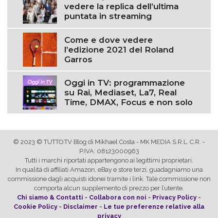
vedere la replica dell’ultima
puntata in streaming
Come e dove vedere
l’edizione 2021 del Roland
Garros
Oggi in TV: programmazione
su Rai, Mediaset, La7, Real
Time, DMAX, Focus e non solo
© 2023 © TUTTO.TV Blog di Mikhael Costa - MK MEDIA S.R.L. C.R. -
P.IVA: 08123000963
Tutti i marchi riportati appartengono ai legittimi proprietari.
In qualità di affiliati Amazon, eBay e store terzi, guadagniamo una
commissione dagli acquisti idonei tramite i link. Tale commissione non
comporta alcun supplemento di prezzo per l’utente.
Chi siamo & Contatti
-
Collabora con noi
-
Privacy Policy
-
Cookie Policy
-
Disclaimer
-
Le tue preferenze relative alla
privacy