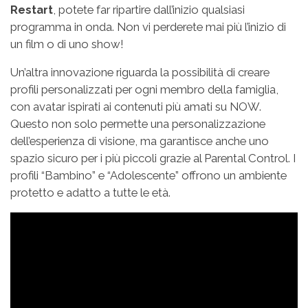
Restart
, potete far ripartire dall’inizio qualsiasi
programma in onda. Non vi perderete mai più l’inizio di
un film o di uno show!
Un’altra innovazione riguarda la possibilità di creare
profili personalizzati per ogni membro della famiglia,
con avatar ispirati ai contenuti più amati su NOW.
Questo non solo permette una personalizzazione
dell’esperienza di visione, ma garantisce anche uno
spazio sicuro per i più piccoli grazie al Parental Control. I
profili “Bambino” e “Adolescente” offrono un ambiente
protetto e adatto a tutte le età.