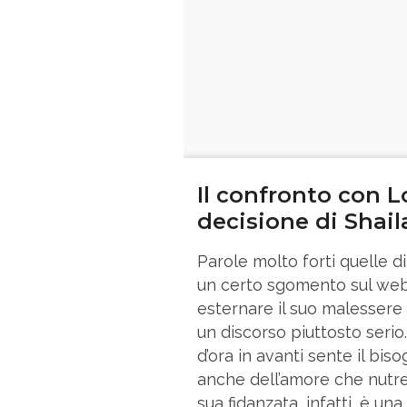
Il confronto con L
decisione di Shail
Parole molto forti quelle d
un certo sgomento sul web.
esternare il suo malessere 
un discorso piuttosto serio
d’ora in avanti sente il bis
anche dell’amore che nutr
sua fidanzata, infatti, è un