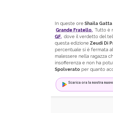
In queste ore
Shaila Gatta
Grande Fratello.
Tutto è 
GF,
dove il verdetto del te
questa edizione
Zeudi Di 
percentuale si è fermata a
malessere nella ragazza che
insofferenza e non ha pot
Spolverato
per quanto acc
Scarica ora la
nostra nuov