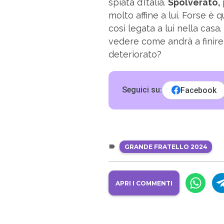
spiata d’Italia.
Spolverato,
molto affine a lui. Forse è q
così legata a lui nella cas
vedere come andrà a finire 
deteriorato?
Seguici su:
Facebook
GRANDE FRATELLO 2024
APRI I COMMENTI