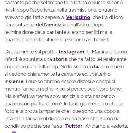
cantante poche settimane fa. Martina e Kumo si sono
rivisti dopo l’esperienza nella trasmissione. Entrambi
avevano già fatto sapere a
Verissimo
che tra di loro
c’era soltanto
dell’amicizia
e null’altro. Dopo
l’eliminazione della cantante si erano sentiti ma, a
quanto pare, nelle ultime ore si sono anche visti.
Direttamente sul profilo
Instagram
di Martina e Kumo,
infatti, è spuntata una
storia
che ha fatto letteralmente
impazzire i fan della ship. Nello scatto in bianco e nero
si vedono chiaramente la cantante ed il ballerino
insieme
. I due sembrano essere distesi e complici
mentre fanno un selfie in cui si percepisce il loro bene.
Ma è effettivamente solo amicizia o sta nascendo
qualcosa in più tra di loro? In tanti giurerebbero che la
foto è la prova lampante che i due sono una coppia.
Intanto a far salire il dubbio è una frase che Kumo ha
condiviso poche ore fa su
Twitter
. Andiamo a vederla.