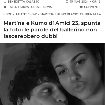
BENEDETTA CALASSO
15 MAG 2024 - 09:16
TALENT SHOW
GOSSIP
NEWS
COMMENTI
HOME
»
TALENT SHOW
»
MARTINA E KUMO DI AMICI 23, SPUNTA LA 
Martina e Kumo di Amici 23, spunta
la foto: le parole del ballerino non
lascerebbero dubbi