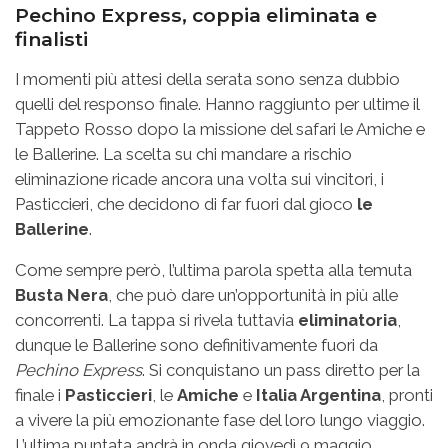
Pechino Express, coppia eliminata e
finalisti
I momenti più attesi della serata sono senza dubbio
quelli del responso finale. Hanno raggiunto per ultime il
Tappeto Rosso dopo la missione del safari le Amiche e
le Ballerine. La scelta su chi mandare a rischio
eliminazione ricade ancora una volta sui vincitori, i
Pasticcieri, che decidono di far fuori dal gioco
le
Ballerine
.
Come sempre però, l’ultima parola spetta alla temuta
Busta Nera
, che può dare un’opportunità in più alle
concorrenti. La tappa si rivela tuttavia
eliminatoria
,
dunque le Ballerine sono definitivamente fuori da
Pechino Express
. Si conquistano un pass diretto per la
finale i
Pasticcieri
, le
Amiche
e
Italia Argentina
, pronti
a vivere la più emozionante fase del loro lungo viaggio.
L’ultima puntata andrà in onda giovedì 9 maggio.