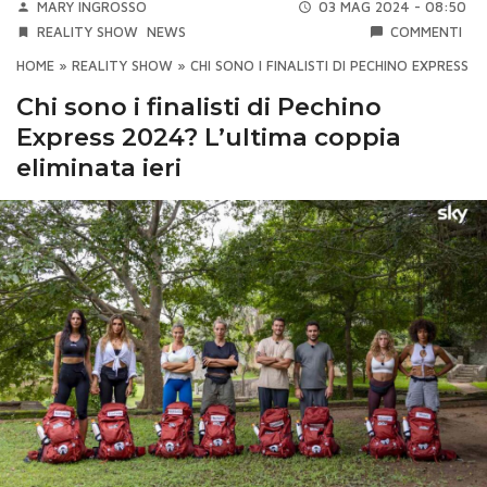
MARY INGROSSO
03 MAG 2024 - 08:50
REALITY SHOW
NEWS
COMMENTI
HOME
»
REALITY SHOW
»
CHI SONO I FINALISTI DI PECHINO EXPRESS 2
Chi sono i finalisti di Pechino
Express 2024? L’ultima coppia
eliminata ieri