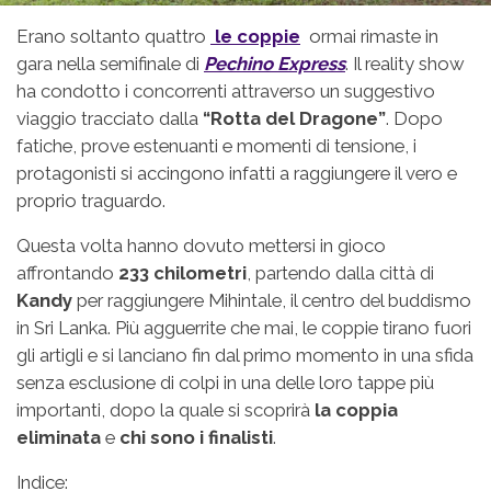
Erano soltanto quattro
le coppie
ormai rimaste in
gara nella semifinale di
Pechino Express
. Il reality show
ha condotto i concorrenti attraverso un suggestivo
viaggio tracciato dalla
“Rotta del Dragone”
. Dopo
fatiche, prove estenuanti e momenti di tensione, i
protagonisti si accingono infatti a raggiungere il vero e
proprio traguardo.
Questa volta hanno dovuto mettersi in gioco
affrontando
233 chilometri
, partendo dalla città di
Kandy
per raggiungere Mihintale, il centro del buddismo
in Sri Lanka. Più agguerrite che mai, le coppie tirano fuori
gli artigli e si lanciano fin dal primo momento in una sfida
senza esclusione di colpi in una delle loro tappe più
importanti, dopo la quale si scoprirà
la coppia
eliminata
e
chi sono i finalisti
.
Indice: