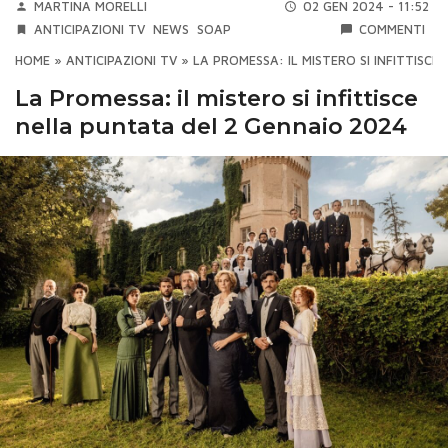
MARTINA MORELLI
02 GEN 2024 - 11:52
ANTICIPAZIONI TV
NEWS
SOAP
COMMENTI
HOME
»
ANTICIPAZIONI TV
»
LA PROMESSA: IL MISTERO SI INFITTISC
La Promessa: il mistero si infittisce
nella puntata del 2 Gennaio 2024