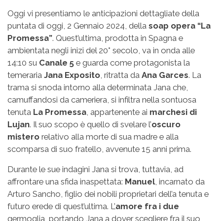
Oggi vi presentiamo le anticipazioni dettagliate della
puntata di oggi, 2 Gennaio 2024, della
soap opera “La
Promessa”
. Quest’ultima, prodotta in Spagna e
ambientata negli inizi del 20° secolo, va in onda alle
14:10 su
Canale 5
e guarda come protagonista la
temeraria
Jana Exposito
, ritratta da
Ana Garces
. La
trama si snoda intorno alla determinata Jana che,
camuffandosi da cameriera, si infiltra nella sontuosa
tenuta
La Promessa
, appartenente ai
marchesi di
Lujan
. Il suo scopo è quello di svelare l’
oscuro
mistero
relativo alla morte di sua madre e alla
scomparsa di suo fratello, avvenute 15 anni prima.
Durante le sue indagini Jana si trova, tuttavia, ad
affrontare una sfida inaspettata:
Manuel
, incarnato da
Arturo Sancho, figlio dei nobili proprietari dell’a tenuta e
futuro erede di quest’ultima. L’
amore fra i due
germoglia, portando Jana a dover scegliere fra il suo