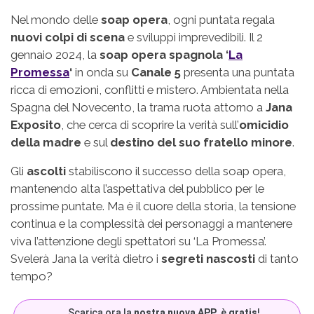
Nel mondo delle
soap opera
, ogni puntata regala
nuovi colpi di scena
e sviluppi imprevedibili. Il 2
gennaio 2024, la
soap opera spagnola ‘
La
Promessa
‘
in onda su
Canale 5
presenta una puntata
ricca di emozioni, conflitti e mistero. Ambientata nella
Spagna del Novecento, la trama ruota attorno a
Jana
Exposito
, che cerca di scoprire la verità sull’
omicidio
della madre
e sul
destino del suo fratello minore
.
Gli
ascolti
stabiliscono il successo della soap opera,
mantenendo alta l’aspettativa del pubblico per le
prossime puntate. Ma è il cuore della storia, la tensione
continua e la complessità dei personaggi a mantenere
viva l’attenzione degli spettatori su ‘La Promessa’.
Svelerà Jana la verità dietro i
segreti nascosti
di tanto
tempo?
Scarica ora la
nostra nuova APP
, è
gratis
!