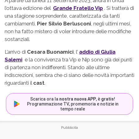
A partire da lunedì 11 Settembre 2023, andrà in onda
l’ottava edizione del
Grande Fratello Vip
. Si tratterà di
una stagione sorprendente, caratterizzata da tanti
cambiamenti.
Pier Silvio Berlusconi
, negli ultimi mesi,
non ha fatto mistero di voler introdurre delle modifiche
sostanziali.
L’arrivo di
Cesara Buonamici
, l’
addio di Giulia
Salemi
e la convivenza tra Vip e Nip sono già dei punti
di partenza non indifferenti. Stando alle ultime
indiscrezioni, sembra che ci siano delle novità importanti
riguardanti il
cast
.
Scarica ora la
nostra nuova APP
, è
gratis
!
Programmazione TV, promemoria e notizie in
tempo reale