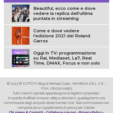
Beautiful, ecco come e dove
vedere la replica dell’ultima
puntata in streaming
Come e dove vedere
l’edizione 2021 del Roland
Garros
Oggi in TV: programmazione
su Rai, Mediaset, La7, Real
Time, DMAX, Focus e non solo
© 2023 © TUTTO.TV Blog di Mikhael Costa - MK MEDIA S.R.L. C.R. -
P.IVA: 08123000963
Tutti i marchi riportati appartengono ai legittimi proprietari.
In qualità di affiliati Amazon, eBay e store terzi, guadagniamo una
commissione dagli acquisti idonei tramite i link. Tale commissione non
comporta alcun supplemento di prezzo per l’utente.
Chi siamo & Contatti
-
Collabora con noi
-
Privacy Policy
-