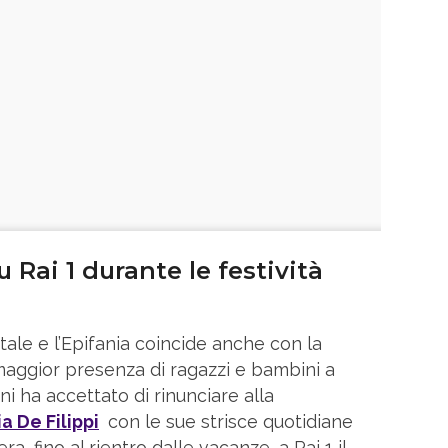
 Rai 1 durante le festività
ale e l’Epifania coincide anche con la
 maggior presenza di ragazzi e bambini a
ni ha accettato di rinunciare alla
a De Filippi
con le sue strisce quotidiane
a, fino al rientro dalle vacanze, a Rai 1 il