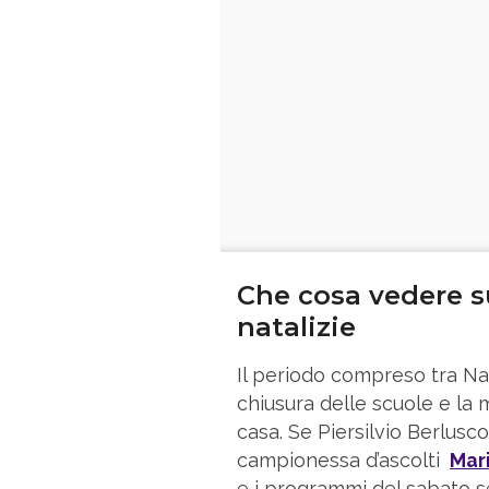
Che cosa vedere su
natalizie
Il periodo compreso tra Nat
chiusura delle scuole e la
casa. Se Piersilvio Berlusco
campionessa d’ascolti
Mari
e i programmi del sabato ser