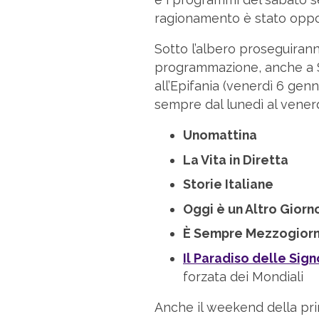
ragionamento è stato oppo
Sotto l’albero proseguiran
programmazione, anche a S
all’Epifania (venerdì 6 ge
sempre dal lunedì al venerdì
Unomattina
La Vita in Diretta
Storie Italiane
Oggi è un Altro Giorn
È Sempre Mezzogior
Il Paradiso delle Sig
forzata dei Mondiali
Anche il weekend della pri