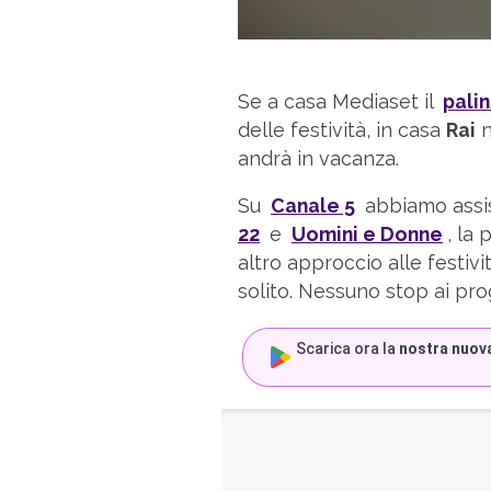
Se a casa Mediaset il
palin
delle festività, in casa
Rai
n
andrà in vacanza.
Su
Canale 5
abbiamo assis
22
e
Uomini e Donne
, la
altro approccio alle festivi
solito. Nessuno stop ai pr
Scarica ora la
nostra nuov