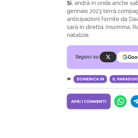
Sì
, andrà in onda anche sa
gennaio 2023 terrà compagni
anticipazioni fornite da D
sarà in diretta. Insomma, Rai 
natalizie.
Seguici su:
Goo
DOMENICA IN
IL PARADIS
APRI I COMMENTI