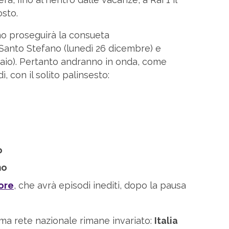
sto.
no proseguirà la consueta
anto Stefano (lunedì 26 dicembre) e
nnaio). Pertanto andranno in onda, come
, con il solito palinsesto:
o
no
nore
, che avrà episodi inediti, dopo la pausa
ma rete nazionale rimane invariato:
Italia