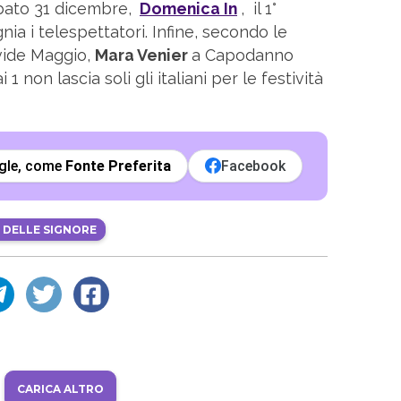
bato 31 dicembre,
Domenica In
, il 1°
a i telespettatori. Infine, secondo le
avide Maggio,
Mara Venier
a Capodanno
1 non lascia soli gli italiani per le festività
gle, come
Fonte Preferita
Facebook
O DELLE SIGNORE
CARICA ALTRO