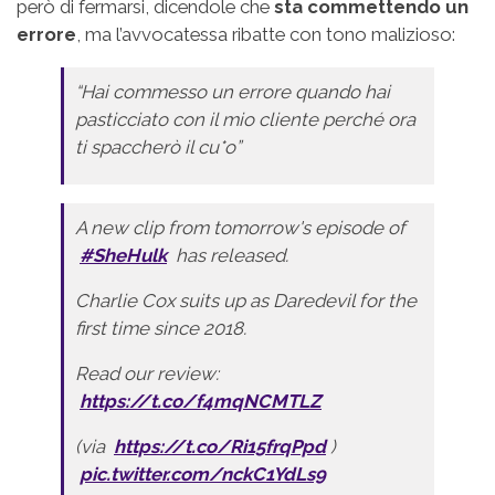
però di fermarsi, dicendole che
sta commettendo un
errore
, ma l’avvocatessa ribatte con tono malizioso:
“Hai commesso un errore quando hai
pasticciato con il mio cliente perché ora
ti spaccherò il cu*o”
A new clip from tomorrow's episode of
#SheHulk
has released.
Charlie Cox suits up as Daredevil for the
first time since 2018.
Read our review:
https://t.co/f4mqNCMTLZ
(via
https://t.co/Ri15frqPpd
)
pic.twitter.com/nckC1YdLs9