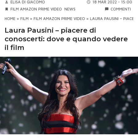
ELISA DI GIACOMO
18 MAR 2022 - 15:00
FILM AMAZON PRIME VIDEO
NEWS
COMMENTI
HOME
»
FILM
»
FILM AMAZON PRIME VIDEO
»
LAURA PAUSINI – PIACER
Laura Pausini – piacere di
conoscerti: dove e quando vedere
il film