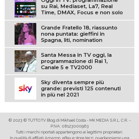
Oggi in TV: programmazione
su Rai, Mediaset, La7, Real
Time, DMAX, Focus e non solo
Grande Fratello 18, riassunto
nona puntata: gieffini in
Spagna, liti, nomination
Santa Messa in TV oggi, la
programmazione di Rai 1,
Canale 5 e TV2000
Sky diventa sempre più
grande: previsti 125 contenuti
in più nel 2021
© 2023 © TUTTO.TV Blog di Mikhael Costa - MK MEDIA S.R.L. C.R. -
P.IVA: 08123000963
Tutti i marchi riportati appartengono ai legittimi proprietari.
In qualità di affiliati Amazon, eBay e store terzi, guadagniamo una