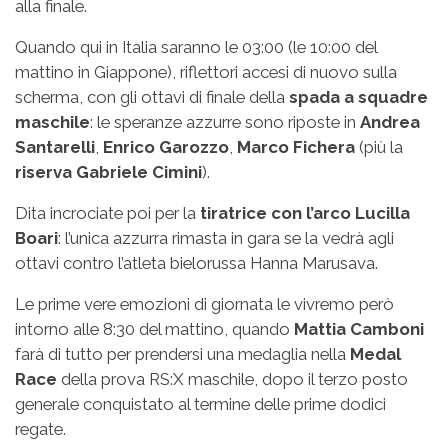
alla finale.
Quando qui in Italia saranno le 03:00 (le 10:00 del
mattino in Giappone), riflettori accesi di nuovo sulla
scherma, con gli ottavi di finale della
spada a squadre
maschile
: le speranze azzurre sono riposte in
Andrea
Santarelli
,
Enrico Garozzo
,
Marco Fichera
(più la
riserva Gabriele Cimini
).
Dita incrociate poi per la
tiratrice con l’arco Lucilla
Boari
: l’unica azzurra rimasta in gara se la vedrà agli
ottavi contro l’atleta bielorussa Hanna Marusava.
Le prime vere emozioni di giornata le vivremo però
intorno alle 8:30 del mattino, quando
Mattia Camboni
farà di tutto per prendersi una medaglia nella
Medal
Race
della prova RS:X maschile, dopo il terzo posto
generale conquistato al termine delle prime dodici
regate.