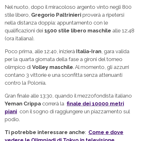
Nel nuoto, dopo il miracoloso argento vinto negli 800
stile libero,
Gregorio Paltrinieri
proverà a ripetersi
nella distanza doppia: appuntamento con le
qualificazioni dei
1500 stile libero maschile
alle 12:48
(ora italiana).
Poco prima, alle 12:40, inizierà
Italia-Iran
, gara valida
per la quarta giornata della fase a gironi del torneo
olimpico di
Volley maschile
. Al momento, gli azzurri
contano 3 vittorie e una sconfitta senza attenuanti
contro la Polonia.
Gran finale alle 13:30, quando il mezzofondista italiano
Yeman Crippa
correrà la
finale dei 10000 metri
piani
con il sogno di raggiungere un piazzamento sul
podio.
Ti potrebbe interessare anche
:
Come e dove
vedere le Olimpiadi di Tokyo in televisione