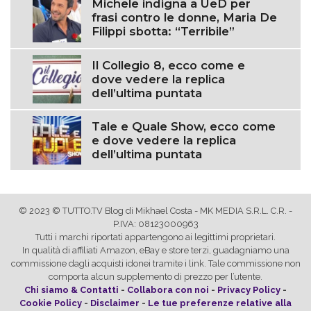
Michele indigna a UeD per
frasi contro le donne, Maria De
Filippi sbotta: “Terribile”
Il Collegio 8, ecco come e
dove vedere la replica
dell’ultima puntata
Tale e Quale Show, ecco come
e dove vedere la replica
dell’ultima puntata
© 2023 © TUTTO.TV Blog di Mikhael Costa - MK MEDIA S.R.L. C.R. -
P.IVA: 08123000963
Tutti i marchi riportati appartengono ai legittimi proprietari.
In qualità di affiliati Amazon, eBay e store terzi, guadagniamo una
commissione dagli acquisti idonei tramite i link. Tale commissione non
comporta alcun supplemento di prezzo per l’utente.
Chi siamo & Contatti
-
Collabora con noi
-
Privacy Policy
-
Cookie Policy
-
Disclaimer
-
Le tue preferenze relative alla