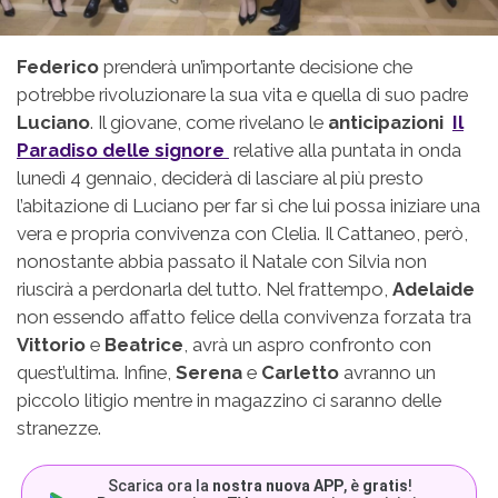
Federico
prenderà un’importante decisione che
potrebbe rivoluzionare la sua vita e quella di suo padre
Luciano
. Il giovane, come rivelano le
anticipazioni
Il
Paradiso delle signore
relative alla puntata in onda
lunedì 4 gennaio, deciderà di lasciare al più presto
l’abitazione di Luciano per far sì che lui possa iniziare una
vera e propria convivenza con Clelia. Il Cattaneo, però,
nonostante abbia passato il Natale con Silvia non
riuscirà a perdonarla del tutto. Nel frattempo,
Adelaide
non essendo affatto felice della convivenza forzata tra
Vittorio
e
Beatrice
, avrà un aspro confronto con
quest’ultima. Infine,
Serena
e
Carletto
avranno un
piccolo litigio mentre in magazzino ci saranno delle
stranezze.
Scarica ora la
nostra nuova APP
, è
gratis
!