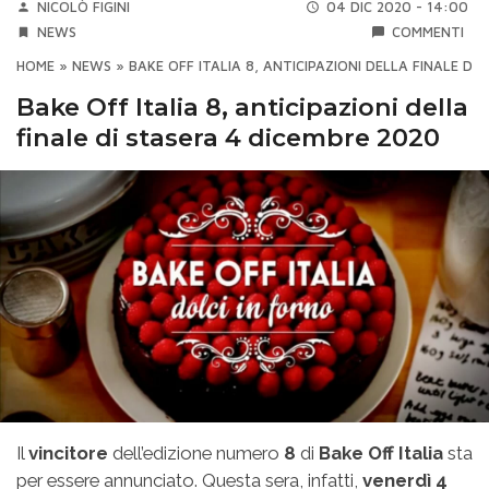
NICOLÒ FIGINI
04 DIC 2020 - 14:00
NEWS
COMMENTI
HOME
»
NEWS
»
BAKE OFF ITALIA 8, ANTICIPAZIONI DELLA FINALE DI
Bake Off Italia 8, anticipazioni della
finale di stasera 4 dicembre 2020
Il
vincitore
dell’edizione numero
8
di
Bake Off Italia
sta
per essere annunciato. Questa sera, infatti,
venerdì 4