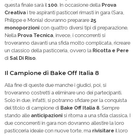
questa finale sarà il
100
. In occasione della
Prova
Creativa
i tre aspiranti pasticceri rimasti in gara (Sara,
Philippe e Monia) dovranno preparare
25
monoporzioni
con quattro diversi tipi di preparazione.
Nella
Prova Tecnica
, invece, i concorrenti si
troveranno davanti una sfida molto complicata, ricreare
un classico della pasticceria, ovvero la
Ricotta e Pere
di
Sal Di Riso
.
Il Campione di Bake Off Italia 8
Alla fine di queste due manche i giudici, poi, si
troveranno costretti a eliminare uno dei partecipanti.
Solo in due, infatti, si potranno sfidare per la conquista
del titolo di campione di
Bake Off Italia 8
. Sempre
stando alle
anticipazioni
si ritorna a una sfida classica. I
due concorrenti in gara non dovranno allestire la loro
pasticceria ideale con nuove torte, ma
rivisitare
il loro