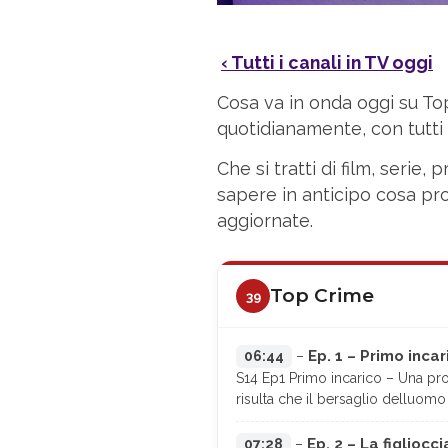
‹ Tutti i canali in TV oggi
Cosa va in onda oggi su To
quotidianamente, con tutti g
Che si tratti di film, seri
sapere in anticipo cosa pro
aggiornate.
Top Crime
39
Ep. 1 – Primo incar
06:44
–
S14 Ep1 Primo incarico – Una pros
risulta che il bersaglio delluomo
Ep. 2 – La figliocci
07:28
–