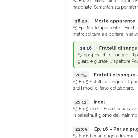
S4 Ep22 L'ultima sfida – Root e 
nazionale. Samaritan sta per sferra
Morte apparente
18:20
–
S5 Ep1 Morte apparente – Finch e
metropolitana e a portare in salv
Fratelli di sangu
19:16
–
S3 Ep14 Fratelli di sangue – I p
guardie giurate. L'ispettore P
Fratelli di sangue –
20:15
–
S3 Ep15 Fratelli di sangue – II pa
tutti i modi di farlo collaborare.
Incel
21:13
–
S3 Ep15 Incel – Erik e' un ragazz
in palestra, il giorno del matrimon
Ep. 16 – Per un pu
22:05
–
S3 Ep16 Per un pugno di semi – 