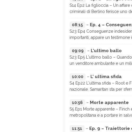
S14 Ep2 La figlioccia – Un affare 
criminali di Berlino ferisce uno d
Ep. 4 – Conseguen
08:15
–
S23 Ep4 Conseguenze indesiderat
importanti, appare un testimone i
L'ultimo ballo
09:09
–
S23 Ep5 L'ultimo ballo – Quando u
un venditore ambulante e un mili
L' ultima sfida
10:00
–
S4 Ep22 L'ultima sfida – Root e 
nazionale. Samaritan sta per sferra
Morte apparente
10:56
–
S5 Ep1 Morte apparente – Finch e
metropolitana e a portare in salv
Ep. 9 – Traiettorie
11:51
–