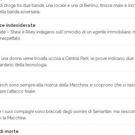
di droga tra due bande, una locale e una di Berlino, finisce male e iniz
ella banda avversaria.
ze indesiderate
e – Shaw e Riley indagano sull'omicidio di un agente immobiliare, m
naspettato.
na donna viene trovata uccisa a Central Park, le prove indicano due f
ardario della tecnologia.
Finch sono sempre alla ricerca della Macchina, e scoprono che si nasco
re l'attacco finale.
 i suoi compagni sono braccati dagli uomini di Samaritan, ma riescono
o la Macchina.
 di morte