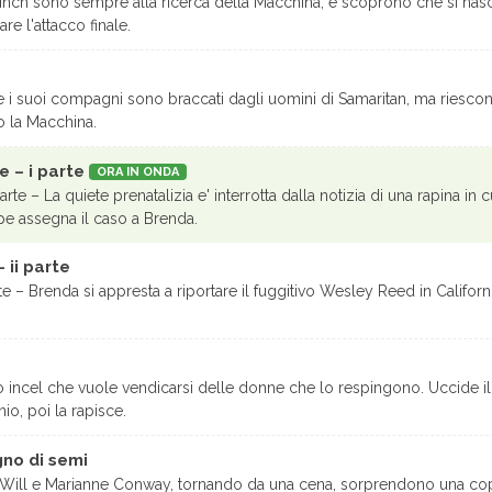
Finch sono sempre alla ricerca della Macchina, e scoprono che si nasco
re l'attacco finale.
 i suoi compagni sono braccati dagli uomini di Samaritan, ma riescono
o la Macchina.
e – i parte
ORA IN ONDA
arte – La quiete prenatalizia e' interrotta dalla notizia di una rapina in
ope assegna il caso a Brenda.
 ii parte
rte – Brenda si appresta a riportare il fuggitivo Wesley Reed in Californi
o incel che vuole vendicarsi delle donne che lo respingono. Uccide il 
io, poi la rapisce.
gno di semi
Will e Marianne Conway, tornando da una cena, sorprendono una copp