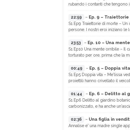
rubando i contanti che tengono i
Ep. 9 – Traiettorie
22:59
–
S1 Ep9 Traiettorie di morte – Un 
persone. I nostri eroi iniziano le 
Ep. 10 – Una mente 
23:53
–
S1 Ep10 Una mente orribile – Il 
torturato per ore, prima che la 
Ep. 5 – Doppia vit
00:49
–
S1 Ep5 Doppia vita – Me'lissa ved
proiettili hanno crivellato il veico
Ep. 6 – Delitto al 
01:44
–
S1 Ep6 Delitto al giardino botanic
carbonizzato, e ha anche un'ascia
Una figlia in vendi
02:36
–
Annalise e' una madre single app