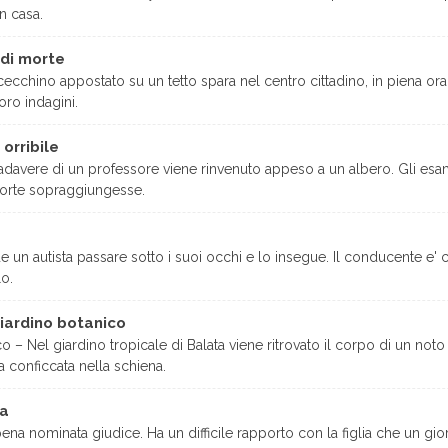
n casa.
 di morte
cecchino appostato su un tetto spara nel centro cittadino, in piena or
loro indagini.
orribile
cadavere di un professore viene rinvenuto appeso a un albero. Gli esam
morte sopraggiungesse.
a
e un autista passare sotto i suoi occhi e lo insegue. Il conducente e' c
lo.
giardino botanico
o – Nel giardino tropicale di Balata viene ritrovato il corpo di un noto
 conficcata nella schiena.
ta
ena nominata giudice. Ha un difficile rapporto con la figlia che un 