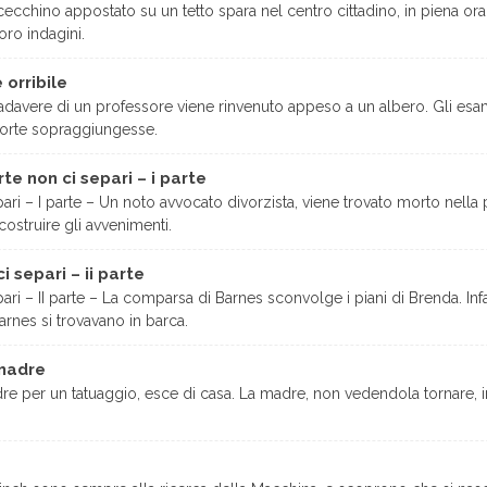
cecchino appostato su un tetto spara nel centro cittadino, in piena or
loro indagini.
 orribile
cadavere di un professore viene rinvenuto appeso a un albero. Gli esam
morte sopraggiungesse.
rte non ci separi – i parte
ri – I parte – Un noto avvocato divorzista, viene trovato morto nella 
icostruire gli avvenimenti.
i separi – ii parte
i – II parte – La comparsa di Barnes sconvolge i piani di Brenda. Infatti
rnes si trovavano in barca.
 madre
re per un tatuaggio, esce di casa. La madre, non vedendola tornare, 