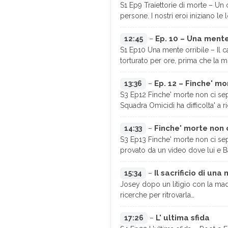
S1 Ep9 Traiettorie di morte – Un 
persone. I nostri eroi iniziano le 
Ep. 10 – Una mente
12:45
–
S1 Ep10 Una mente orribile – Il 
torturato per ore, prima che la 
Ep. 12 – Finche' mo
13:36
–
S3 Ep12 Finche' morte non ci sepa
Squadra Omicidi ha difficolta' a r
Finche' morte non c
14:33
–
S3 Ep13 Finche' morte non ci separ
provato da un video dove lui e Ba
Il sacrificio di una
15:34
–
Josey dopo un litigio con la mad
ricerche per ritrovarla…
L' ultima sfida
17:26
–