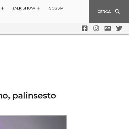
TALK SHOW
GOSSIP
CERCA
o, palinsesto