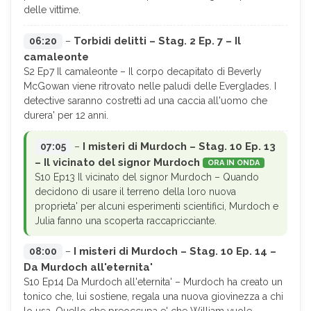
delle vittime.
Torbidi delitti – Stag. 2 Ep. 7 – Il
06:20
–
camaleonte
S2 Ep7 Il camaleonte – Il corpo decapitato di Beverly
McGowan viene ritrovato nelle paludi delle Everglades. I
detective saranno costretti ad una caccia all'uomo che
durera' per 12 anni.
I misteri di Murdoch – Stag. 10 Ep. 13
07:05
–
– Il vicinato del signor Murdoch
ORA IN ONDA
S10 Ep13 Il vicinato del signor Murdoch – Quando
decidono di usare il terreno della loro nuova
proprieta' per alcuni esperimenti scientifici, Murdoch e
Julia fanno una scoperta raccapricciante.
I misteri di Murdoch – Stag. 10 Ep. 14 –
08:00
–
Da Murdoch all'eternita'
S10 Ep14 Da Murdoch all'eternita' – Murdoch ha creato un
tonico che, lui sostiene, regala una nuova giovinezza a chi
lo usa. Quello che preoccupa e' che William vuole