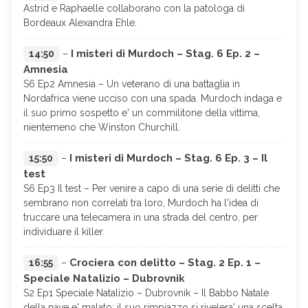
Astrid e Raphaelle collaborano con la patologa di
Bordeaux Alexandra Ehle.
I misteri di Murdoch – Stag. 6 Ep. 2 –
14:50
–
Amnesia
S6 Ep2 Amnesia – Un veterano di una battaglia in
Nordafrica viene ucciso con una spada. Murdoch indaga e
il suo primo sospetto e' un commilitone della vittima,
nientemeno che Winston Churchill.
I misteri di Murdoch – Stag. 6 Ep. 3 – Il
15:50
–
test
S6 Ep3 Il test – Per venire a capo di una serie di delitti che
sembrano non correlati tra loro, Murdoch ha l'idea di
truccare una telecamera in una strada del centro, per
individuare il killer.
Crociera con delitto – Stag. 2 Ep. 1 –
16:55
–
Speciale Natalizio – Dubrovnik
S2 Ep1 Speciale Natalizio – Dubrovnik – Il Babbo Natale
della nave e' malato: il suo rimpiazzo si rivelera' una scelta