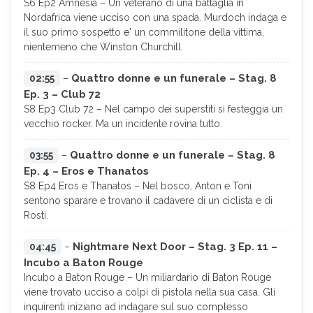
S6 Ep2 Amnesia – Un veterano di una battaglia in
Nordafrica viene ucciso con una spada. Murdoch indaga e
il suo primo sospetto e' un commilitone della vittima,
nientemeno che Winston Churchill.
Quattro donne e un funerale – Stag. 8
02:55
–
Ep. 3 – Club 72
S8 Ep3 Club 72 – Nel campo dei superstiti si festeggia un
vecchio rocker. Ma un incidente rovina tutto.
Quattro donne e un funerale – Stag. 8
03:55
–
Ep. 4 – Eros e Thanatos
S8 Ep4 Eros e Thanatos – Nel bosco, Anton e Toni
sentono sparare e trovano il cadavere di un ciclista e di
Rosti.
Nightmare Next Door – Stag. 3 Ep. 11 –
04:45
–
Incubo a Baton Rouge
Incubo a Baton Rouge – Un miliardario di Baton Rouge
viene trovato ucciso a colpi di pistola nella sua casa. Gli
inquirenti iniziano ad indagare sul suo complesso