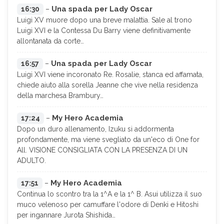
Una spada per Lady Oscar
16:30
–
Luigi XV muore dopo una breve malattia. Sale al trono
Luigi XVI e la Contessa Du Barry viene definitivamente
allontanata da corte…
Una spada per Lady Oscar
16:57
–
Luigi XVI viene incoronato Re. Rosalie, stanca ed affamata,
chiede aiuto alla sorella Jeanne che vive nella residenza
della marchesa Brambury…
My Hero Academia
17:24
–
Dopo un duro allenamento, Izuku si addormenta
profondamente, ma viene svegliato da un'eco di One for
All. VISIONE CONSIGLIATA CON LA PRESENZA DI UN
ADULTO.
My Hero Academia
17:51
–
Continua lo scontro tra la 1^A e la 1^ B. Asui utilizza il suo
muco velenoso per camuffare l'odore di Denki e Hitoshi
per ingannare Jurota Shishida…