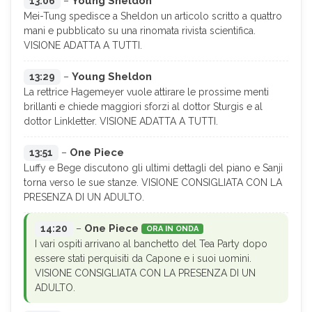
Young Sheldon
13:06
–
Mei-Tung spedisce a Sheldon un articolo scritto a quattro
mani e pubblicato su una rinomata rivista scientifica.
VISIONE ADATTA A TUTTI.
Young Sheldon
13:29
–
La rettrice Hagemeyer vuole attirare le prossime menti
brillanti e chiede maggiori sforzi al dottor Sturgis e al
dottor Linkletter. VISIONE ADATTA A TUTTI.
One Piece
13:51
–
Luffy e Bege discutono gli ultimi dettagli del piano e Sanji
torna verso le sue stanze. VISIONE CONSIGLIATA CON LA
PRESENZA DI UN ADULTO.
One Piece
14:20
–
ORA IN ONDA
I vari ospiti arrivano al banchetto del Tea Party dopo
essere stati perquisiti da Capone e i suoi uomini.
VISIONE CONSIGLIATA CON LA PRESENZA DI UN
ADULTO.