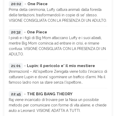
One Piece
20:02
–
Prima della cerimonia, Luffy cattura animali dalla foresta
delle tentazioni, trasformandoli in copie di se' stesso.
VISIONE CONSIGLIATA CON LA PRESENZA DI UN ADULTO.
One Piece
20:32
–
I pirati e i figli di Big Mom attaccano Luffy e i suoi alleati,
mentre Big Mom comincia ad entrare in crisi, e rimane
confusa. VISIONE CONSIGLIATA CON LA PRESENZA DI UN
ADULTO.
Lupin: il pericolo e' il mio mestiere
21:01
–
[Animazioni] – All'ispettore Zenigata viene tolto l'incarico di
catturare Lupin e dovra' sgominare un traffico d'armi. Ma il
famoso ladro non sa stare senza l'ispettore…
THE BIG BANG THEORY
22:45
–
Raj viene incaricato di trovare per la Nasa un possibile
metodo per comunicare con forme di vita aliene, e chiede
aiuto a Leonard. VISIONE ADATTA A TUTTI.