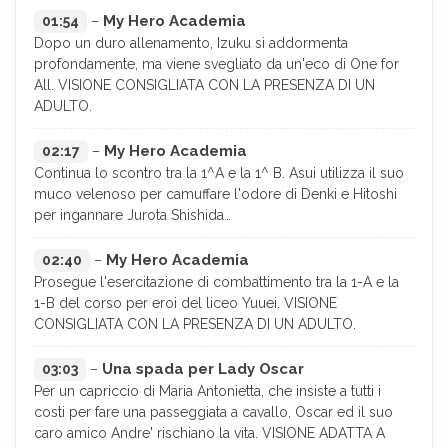
My Hero Academia
01:54
–
Dopo un duro allenamento, Izuku si addormenta
profondamente, ma viene svegliato da un'eco di One for
All. VISIONE CONSIGLIATA CON LA PRESENZA DI UN
ADULTO.
My Hero Academia
02:17
–
Continua lo scontro tra la 1^A e la 1^ B. Asui utilizza il suo
muco velenoso per camuffare l'odore di Denki e Hitoshi
per ingannare Jurota Shishida…
My Hero Academia
02:40
–
Prosegue l'esercitazione di combattimento tra la 1-A e la
1-B del corso per eroi del liceo Yuuei. VISIONE
CONSIGLIATA CON LA PRESENZA DI UN ADULTO.
Una spada per Lady Oscar
03:03
–
Per un capriccio di Maria Antonietta, che insiste a tutti i
costi per fare una passeggiata a cavallo, Oscar ed il suo
caro amico Andre' rischiano la vita. VISIONE ADATTA A