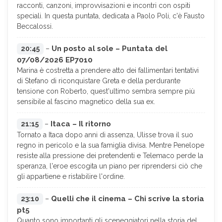
racconti, canzoni, improvvisazioni e incontri con ospiti
speciali. In questa puntata, dedicata a Paolo Poli, c'è Fausto
Beccalossi.
Un posto al sole – Puntata del
20:45
–
07/08/2026 EP7010
Marina è costretta a prendere atto dei fallimentari tentativi
di Stefano di riconquistare Greta e della perdurante
tensione con Roberto, quest'ultimo sembra sempre più
sensibile al fascino magnetico della sua ex.
Itaca – Il ritorno
21:15
–
Tornato a Itaca dopo anni di assenza, Ulisse trova il suo
regno in pericolo e la sua famiglia divisa. Mentre Penelope
resiste alla pressione dei pretendenti e Telemaco perde la
speranza, l'eroe escogita un piano per riprendersi ciò che
gli appartiene e ristabilire l'ordine.
Quelli che il cinema – Chi scrive la storia
23:10
–
pt5
Quanto sono importanti gli sceneggiatori nella storia del