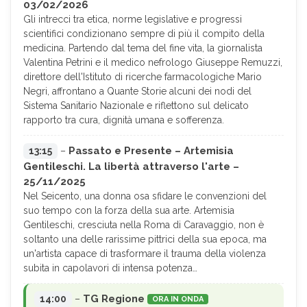
03/02/2026
Gli intrecci tra etica, norme legislative e progressi
scientifici condizionano sempre di più il compito della
medicina. Partendo dal tema del fine vita, la giornalista
Valentina Petrini e il medico nefrologo Giuseppe Remuzzi,
direttore dell'Istituto di ricerche farmacologiche Mario
Negri, affrontano a Quante Storie alcuni dei nodi del
Sistema Sanitario Nazionale e riflettono sul delicato
rapporto tra cura, dignità umana e sofferenza.
Passato e Presente – Artemisia
13:15
–
Gentileschi. La libertà attraverso l'arte –
25/11/2025
Nel Seicento, una donna osa sfidare le convenzioni del
suo tempo con la forza della sua arte. Artemisia
Gentileschi, cresciuta nella Roma di Caravaggio, non è
soltanto una delle rarissime pittrici della sua epoca, ma
un'artista capace di trasformare il trauma della violenza
subita in capolavori di intensa potenza…
TG Regione
14:00
–
ORA IN ONDA