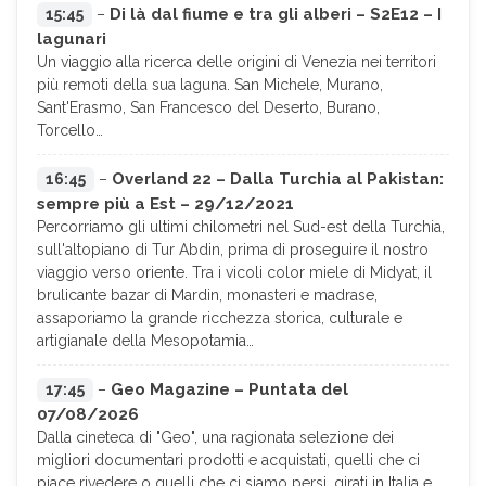
Di là dal fiume e tra gli alberi – S2E12 – I
15:45
–
lagunari
Un viaggio alla ricerca delle origini di Venezia nei territori
più remoti della sua laguna. San Michele, Murano,
Sant'Erasmo, San Francesco del Deserto, Burano,
Torcello…
Overland 22 – Dalla Turchia al Pakistan:
16:45
–
sempre più a Est – 29/12/2021
Percorriamo gli ultimi chilometri nel Sud-est della Turchia,
sull'altopiano di Tur Abdin, prima di proseguire il nostro
viaggio verso oriente. Tra i vicoli color miele di Midyat, il
brulicante bazar di Mardin, monasteri e madrase,
assaporiamo la grande ricchezza storica, culturale e
artigianale della Mesopotamia…
Geo Magazine – Puntata del
17:45
–
07/08/2026
Dalla cineteca di "Geo", una ragionata selezione dei
migliori documentari prodotti e acquistati, quelli che ci
piace rivedere o quelli che ci siamo persi, girati in Italia e