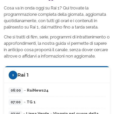
Cosa va in onda oggi su Rai 1? Qui trovate la
programmazione completa della giornata, aggiornata
quotidianamente, con tutti gli orari e i contenuti in
palinsesto su Rai 1, dal mattino fino a tarda serata.
Che si tratti di film, serie, programmi di intrattenimento o
approfondimenti, la nostra guida vi permette di sapere
in anticipo cosa proporrà il canale, senza dover cercare
altrove o affidarvi a informazioni non aggiornate.
Rai 1
1
RaiNews24
06:00
–
TG 1
07:00
–
Linea Verde – Viaggio nel cuore della
07:05
–