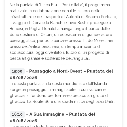
Nella puntata di "Linea Blu – Porti d'Italia", il programma
realizzato in collaborazione con il Ministero delle
Infrastrutture e dei Trasporti e l'Autorità di Sistema Portuale,
il viaggio di Donatella Bianchi e Livio Beshir prosegue a
Brindisi, in Puglia. Donatella naviga lungo il parco delle
dune costiere di Ostuni, un ecosistema di grande valore
paesaggistico, per poi sbarcare presso il lido Morelli nei
pressi dell'antica peschiera, un tempo impianto di
acquacoltura, oggi diventato il fulcro di un progetto di
pesca artigianale e sostenibile dell'anguilla…
Passaggio a Nord-Ovest – Puntata del
15:00
–
08/08/2026
In questa puntata: sulla costa meridionale dell'Islanda
sorge un paesaggio inimmaginabile in cui i vulcani e i
ghiacciai si fondono per formare spettacolari grotte di
ghiaccio. La Route 66 è una strada mitica degli Stati Uniti…
A Sua immagine – Puntata del
16:10
–
08/08/2026
Un viaggio tra fede, tradizioni e devozioni con Lorena