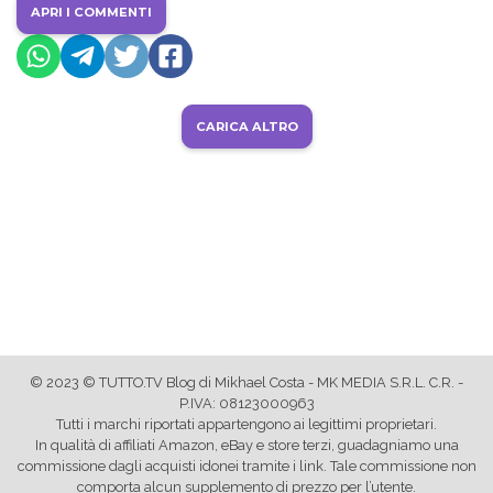
APRI I COMMENTI
CARICA ALTRO
© 2023 © TUTTO.TV Blog di Mikhael Costa - MK MEDIA S.R.L. C.R. -
P.IVA: 08123000963
Tutti i marchi riportati appartengono ai legittimi proprietari.
In qualità di affiliati Amazon, eBay e store terzi, guadagniamo una
commissione dagli acquisti idonei tramite i link. Tale commissione non
comporta alcun supplemento di prezzo per l’utente.