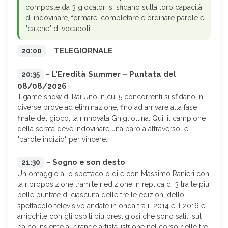
composte da 3 giocatori si sfidano sulla loro capacità
di indovinare, formare, completare e ordinare parole e
"catene" di vocaboli.
TELEGIORNALE
20:00
–
L'Eredità Summer – Puntata del
20:35
–
08/08/2026
Il game show di Rai Uno in cui 5 concorrenti si sfidano in
diverse prove ad eliminazione, fino ad arrivare alla fase
finale del gioco, la rinnovata Ghigliottina. Qui, il campione
della serata deve indovinare una parola attraverso le
"parole indizio" per vincere.
Sogno e son desto
21:30
–
Un omaggio allo spettacolo di e con Massimo Ranieri con
la riproposizione tramite riedizione in replica di 3 tra le più
belle puntate di ciascuna delle tre le edizioni dello
spettacolo televisivo andate in onda tra il 2014 e il 2016 e
arricchite con gli ospiti più prestigiosi che sono saliti sul
palco insieme al grande artista-istrione nel corso delle tre