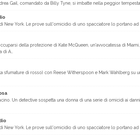
rea Gail, comandato da Billy Tyne, si imbatte nella peggior tempesta d
dio
 di New York. Le prove sull'omicidio di uno spacciatore lo portano a
 occuparsi della protezione di Kate McQueen, un'avvocatessa di Miami,
a di A…
nta sfumature di rosso) con Reese Witherspoon e Mark Wahlberg su un
osa
acino. Un detective sospetta una donna di una serie di omicidi ai dann
dio
 di New York. Le prove sull'omicidio di uno spacciatore lo portano a