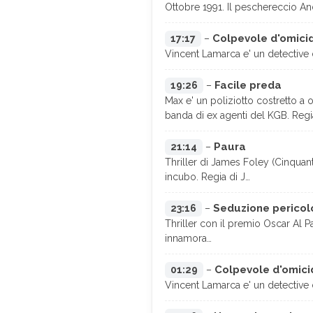
Ottobre 1991. Il peschereccio And
Colpevole d'omici
17:17
–
Vincent Lamarca e' un detective
Facile preda
19:26
–
Max e' un poliziotto costretto a
banda di ex agenti del KGB. Regi
Paura
21:14
–
Thriller di James Foley (Cinqua
incubo. Regia di J…
Seduzione pericol
23:16
–
Thriller con il premio Oscar Al P
innamora…
Colpevole d'omici
01:29
–
Vincent Lamarca e' un detective