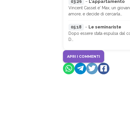
L'appartamento
03:26
–
Vincent Cassel e' Max, un giovan
amore, e decide di cercarla…
Le seminariste
05:18
–
Dopo essere stata espulsa dal col
D…
APRI I COMMENTI