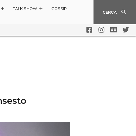
TALK SHOW
GOSSIP
CERCA
nsesto