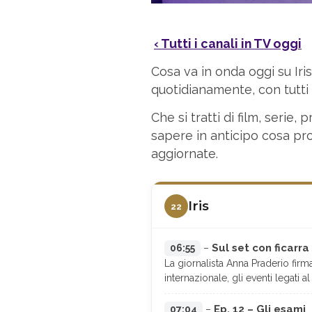
‹ Tutti i canali in TV oggi
Cosa va in onda oggi su Ir
quotidianamente, con tutti gl
Che si tratti di film, seri
sapere in anticipo cosa pro
aggiornate.
Iris
22
Sul set con ficarra
06:55
–
La giornalista Anna Praderio firm
internazionale, gli eventi legati
Ep. 12 – Gli esami
07:04
–