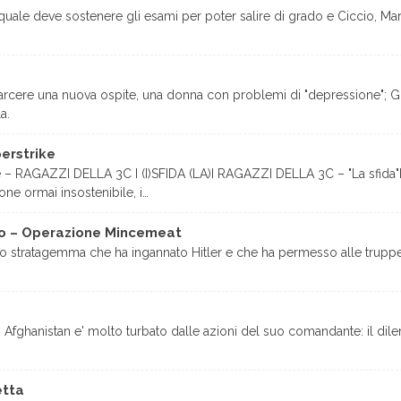
quale deve sostenere gli esami per poter salire di grado e Ciccio, Ma
n carcere una nuova ospite, una donna con problemi di "depressione"; G
a.
erstrike
e – RAGAZZI DELLA 3C I (I)SFIDA (LA)I RAGAZZI DELLA 3C – "La sfida"
zione ormai insostenibile, i…
no – Operazione Mincemeat
lo stratagemma che ha ingannato Hitler e che ha permesso alle truppe al
 Afghanistan e' molto turbato dalle azioni del suo comandante: il di
etta