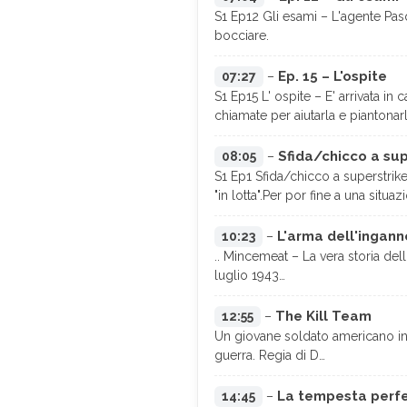
S1 Ep12 Gli esami – L'agente Pas
bocciare.
Ep. 15 – L'ospite
07:27
–
S1 Ep15 L' ospite – E' arrivata i
chiamate per aiutarla e piantonarl
Sfida/chicco a sup
08:05
–
S1 Ep1 Sfida/chicco a superstrik
"in lotta".Per por fine a una situa
L'arma dell'ingan
10:23
–
.. Mincemeat – La vera storia del
luglio 1943…
The Kill Team
12:55
–
Un giovane soldato americano in
guerra. Regia di D…
La tempesta perf
14:45
–