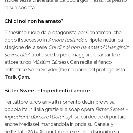
la sua società.
Chi di noi non ha amato?
Ennesimo ruolo da protagonista per Can Yaman, che
dopo il successo in
Amore testardo
si ripete nell’unica
stagione della serie
Chi di noi non ha amato?
(
Hangimiz
sevmedik?
, titolo scelto per omaggiare il cantante e
attore turco Müslüm Gürses). Can recita al fianco
dell’attrice Selen Soyder (Itir) nei panni del protagonista
Tarik Çam
.
Bitter Sweet – Ingredienti d’amore
Per l’attore turco arriva il momento dell’improvvisa
popolarità in Italia grazie alla soap opera
Bitter Sweet –
Ingredienti d’amore
(
Dolunay
), su cui decide di puntare
anche Mediaset mandandola in onda su Canale 5
nell’estate 2019 (le puntate intere sono disponibili su