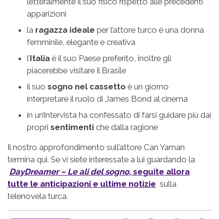
letteralmente il suo fisico rispetto alle precedenti
apparizioni
la
ragazza ideale
per l’attore turco è una donna
femminile, elegante e creativa
l’
Italia
è il suo Paese preferito, inoltre gli
piacerebbe visitare il Brasile
il suo
sogno nel cassetto
è un giorno
interpretare il ruolo di James Bond al cinema
in un’intervista ha confessato di farsi guidare più dai
propri
sentimenti
che dalla ragione
Il nostro approfondimento sull’attore Can Yaman
termina qui. Se vi siete interessate a lui guardando la
DayDreamer – Le ali del sogno
, seguite allora
tutte le anticipazioni e ultime notizie
sulla
telenovela turca.