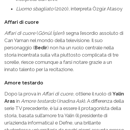
L’uomo sbagliato
(2020), interpreta Özgür Atasoy
Affari di cuore
Affari di cuore
(
Gönül İşleri
) segna l’esordio assoluto di
Can Yaman nel mondo della televisione. Il suo
personaggio (
Bedir
) non ha un ruolo centrale nella
storia incentrata sulla vita piuttosto complicata di tre
sorelle, riesce comunque a farsi notare grazie a un
innato talento per la recitazione.
Amore testardo
Dopo la prova in
Affari di cuore
, ottiene il ruolo di
Yalin
Aras
in
Amore testardo
(
Inadina Ask
). A differenza della
serie TV precedente, è lui a essere il protagonista della
storia, basata sull’amore tra Yalin (il presidente di
un’azienda informatica) e Defne, una brillante
studentessa universitaria da pochi giorni assunta presso