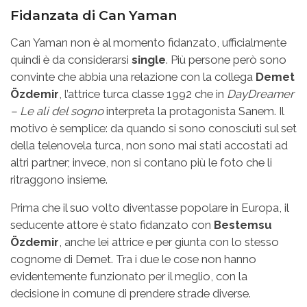
Fidanzata di Can Yaman
Can Yaman non è al momento fidanzato, ufficialmente
quindi è da considerarsi
single
. Più persone però sono
convinte che abbia una relazione con la collega
Demet
Özdemir
, l’attrice turca classe 1992 che in
DayDreamer
– Le ali del sogno
interpreta la protagonista Sanem. Il
motivo è semplice: da quando si sono conosciuti sul set
della telenovela turca, non sono mai stati accostati ad
altri partner; invece, non si contano più le foto che li
ritraggono insieme.
Prima che il suo volto diventasse popolare in Europa, il
seducente attore è stato fidanzato con
Bestemsu
Özdemir
, anche lei attrice e per giunta con lo stesso
cognome di Demet. Tra i due le cose non hanno
evidentemente funzionato per il meglio, con la
decisione in comune di prendere strade diverse.