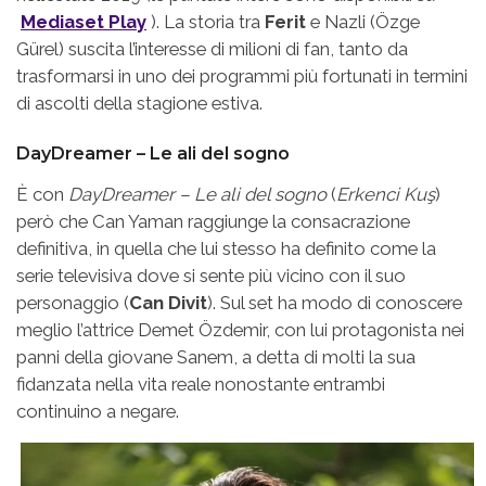
Mediaset Play
). La storia tra
Ferit
e Nazli (Özge
Gürel) suscita l’interesse di milioni di fan, tanto da
trasformarsi in uno dei programmi più fortunati in termini
di ascolti della stagione estiva.
DayDreamer – Le ali del sogno
È con
DayDreamer – Le ali del sogno
(
Erkenci Kuş
)
però che Can Yaman raggiunge la consacrazione
definitiva, in quella che lui stesso ha definito come la
serie televisiva dove si sente più vicino con il suo
personaggio (
Can Divit
). Sul set ha modo di conoscere
meglio l’attrice Demet Özdemir, con lui protagonista nei
panni della giovane Sanem, a detta di molti la sua
fidanzata nella vita reale nonostante entrambi
continuino a negare.