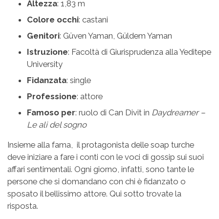
Altezza
: 1,83 m
Colore occhi
: castani
Genitori
: Güven Yaman, Güldem Yaman
Istruzione
: Facoltà di Giurisprudenza alla Yeditepe
University
Fidanzata
: single
Professione
: attore
Famoso per
: ruolo di Can Divit in
Daydreamer –
Le ali del sogno
Insieme alla fama, il protagonista delle soap turche
deve iniziare a fare i conti con le voci di gossip sui suoi
affari sentimentali. Ogni giorno, infatti, sono tante le
persone che si domandano con chi è fidanzato o
sposato il bellissimo attore. Qui sotto trovate la
risposta.