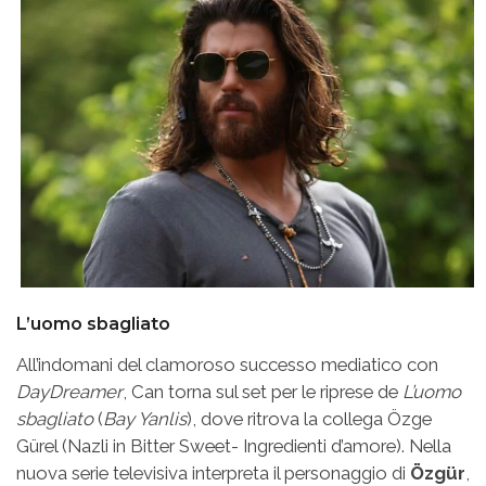
L’uomo sbagliato
All’indomani del clamoroso successo mediatico con
DayDreamer
, Can torna sul set per le riprese de
L’uomo
sbagliato
(
Bay Yanlis
), dove ritrova la collega Özge
Gürel (Nazli in Bitter Sweet- Ingredienti d’amore). Nella
nuova serie televisiva interpreta il personaggio di
Özgür
,